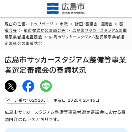
現在の位置：
トップページ
>
市政
>
計画・審議会・協議会
>
審
議会等
>
都市整備局の審議会等
>
広島市サッカースタジアム整備
等事業者選定審議会
> 広島市サッカースタジアム整備等事業者選
定審議会の審議状況
広島市サッカースタジアム整備等事業
者選定審議会の審議状況
ページ番号
1020203
更新日
2025
年2月
16
日
広島市サッカースタジアム整備等事業者選定審議会における審
議内容は以下のとおりです。