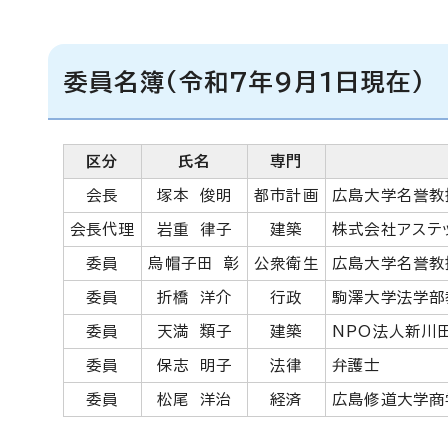
委員名簿(令和7年9月1日現在)
区分
氏名
専門
会長
塚本 俊明
都市計画
広島大学名誉教
会長代理
岩重 律子
建築
株式会社アステ
委員
烏帽子田 彰
公衆衛生
広島大学名誉教
委員
折橋 洋介
行政
駒澤大学法学部
委員
天満 類子
建築
NPO法人新川
委員
保志 明子
法律
弁護士
委員
松尾 洋治
経済
広島修道大学商