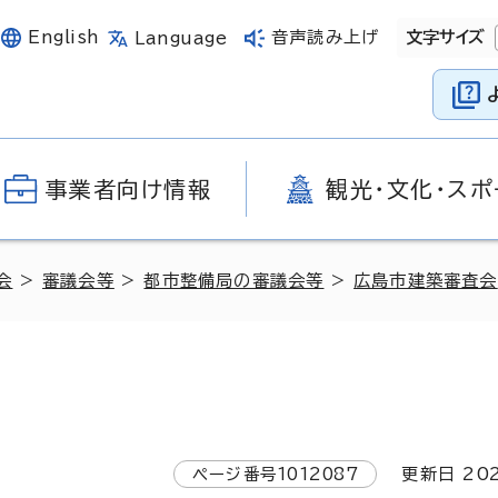
English
音声読み上げ
文字サイズ
Language
事業者向け情報
観光・文化・スポ
会
>
審議会等
>
都市整備局の審議会等
>
広島市建築審査会
ページ番号
1012087
更新日
20