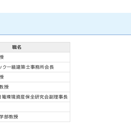
職名
授
ック一級建築士事務所会長
授
教授
田篭環境資産保全研究会副理事長
学部教授