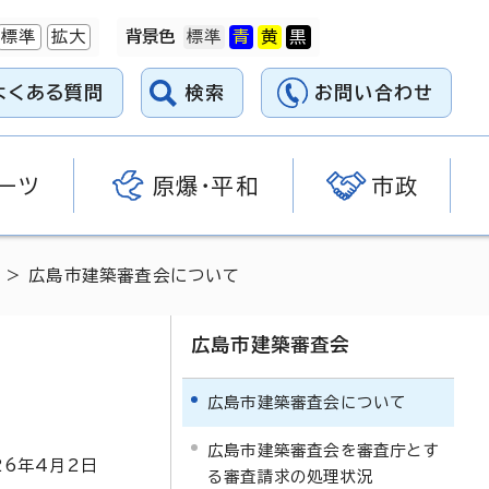
標準
拡大
背景色
よくある質問
検索
お問い合わせ
ーツ
原爆・平和
市政
> 広島市建築審査会について
広島市建築審査会
広島市建築審査会について
広島市建築審査会を審査庁とす
26
年4月2日
る審査請求の処理状況