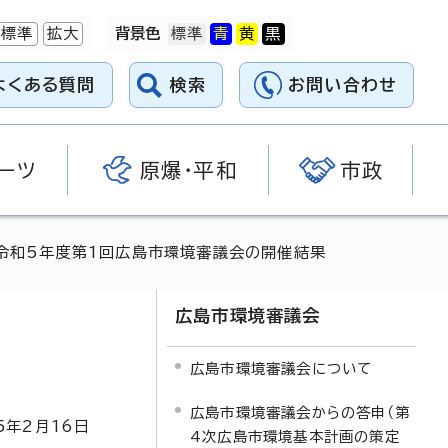
標準
拡大
背景色
よくある質問
検索
お問い合わせ
ーツ
原爆・平和
市政
令和5年度第1回広島市環境審議会の開催結果
広島市環境審議会
広島市環境審議会について
広島市環境審議会からの答申（第
5
年2月
16
日
4次広島市環境基本計画の策定