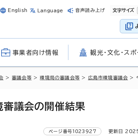
English
音声読み上げ
文字サイズ
Language
事業者向け情報
観光・文化・スポ
会
>
審議会等
>
環境局の審議会等
>
広島市環境審議会
> 
境審議会の開催結果
ページ番号
1023927
更新日
202