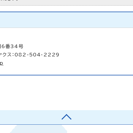
目6番34号
クス：082-504-2229
jp