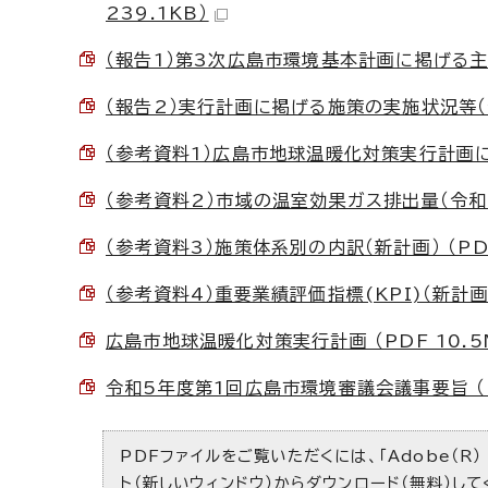
239.1KB）
（報告1）第3次広島市環境基本計画に掲げる主な
（報告2）実行計画に掲げる施策の実施状況等（令和
（参考資料1）広島市地球温暖化対策実行計画に掲
（参考資料2）市域の温室効果ガス排出量（令和2
（参考資料3）施策体系別の内訳（新計画） （PDF
（参考資料4）重要業績評価指標(KPI)（新計画） 
広島市地球温暖化対策実行計画 （PDF 10.5
令和5年度第1回広島市環境審議会議事要旨 （PD
PDFファイルをご覧いただくには、「Adobe（R）
ト（新しいウィンドウ）
からダウンロード（無料）して