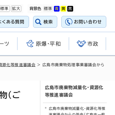
標準
拡大
背景色
よくある質問
検索
お問い合わせ
ーツ
原爆・平和
市政
資源化等推進審議会
> 広島市廃棄物処理事業審議会から
広島市廃棄物減量化・資源化
物（ご
等推進審議会
広島市廃棄物減量化・資源化等推
進審議会からの答申（広島市一般