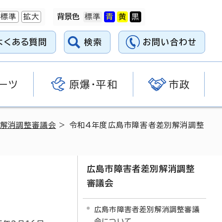
標準
拡大
背景色
よくある質問
検索
お問い合わせ
ーツ
原爆・平和
市政
解消調整審議会
> 令和4年度広島市障害者差別解消調整
広島市障害者差別解消調整
審議会
広島市障害者差別解消調整審議
会について