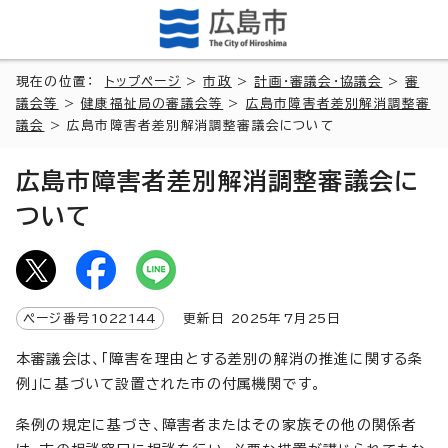
現在の位置：
トップページ
>
市政
>
計画・審議会・協議会
>
審
議会等
>
健康福祉局の審議会等
>
広島市障害者差別解消調整審
議会
> 広島市障害者差別解消調整審議会について
広島市障害者差別解消調整審議会に
ついて
ページ番号
1022144
更新日
2025
年7月
25
日
本審議会は、「障害を理由とする差別の解消の推進に関する条
例」に基づいて設置された市の付属機関です。
条例の規定に基づき、障害者またはその家族その他の関係者