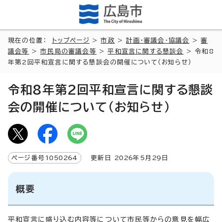
現在の位置：
トップページ
>
市政
>
計画・審議会・協議会
>
審
議会等
>
市民局の審議会等
>
平和宣言に関する懇談会
> 令和8
年第2回平和宣言に関する懇談会の開催について（お知らせ）
令和8年第2回平和宣言に関する懇談
会の開催について（お知らせ）
ページ番号
1050264
更新日
2026
年5月
29
日
概要
平和宣言に盛り込む内容等について市民等からの意見を幅広