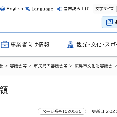
English
音声読み上げ
文字サイズ
Language
事業者向け情報
観光・文化・スポ
会
>
審議会等
>
市民局の審議会等
>
広島市文化財審議会
>
領
ページ番号
1020520
更新日
202