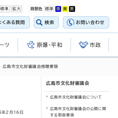
標準
拡大
背景色
よくある質問
検索
お問い合わせ
ーツ
原爆・平和
市政
 広島市文化財審議会傍聴要領
広島市文化財審議会
広島市文化財審議会について
広島市文化財審議会の公開に関
5
年2月
16
日
する取扱要領