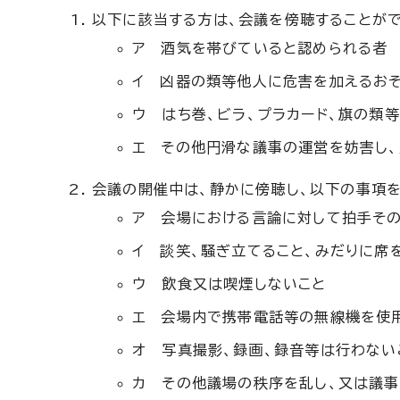
以下に該当する方は、会議を傍聴することがで
ア 酒気を帯びていると認められる者
イ 凶器の類等他人に危害を加えるお
ウ はち巻、ビラ、プラカード、旗の類
エ その他円滑な議事の運営を妨害し
会議の開催中は、静かに傍聴し、以下の事項を
ア 会場における言論に対して拍手そ
イ 談笑、騒ぎ立てること、みだりに席
ウ 飲食又は喫煙しないこと
エ 会場内で携帯電話等の無線機を使
オ 写真撮影、録画、録音等は行わない
カ その他議場の秩序を乱し、又は議事