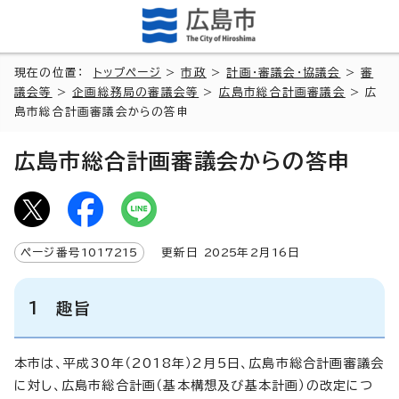
現在の位置：
トップページ
>
市政
>
計画・審議会・協議会
>
審
議会等
>
企画総務局の審議会等
>
広島市総合計画審議会
> 広
島市総合計画審議会からの答申
広島市総合計画審議会からの答申
ページ番号
1017215
更新日
2025
年2月
16
日
1 趣旨
本市は、平成30年（2018年）2月5日、広島市総合計画審議会
に対し、広島市総合計画（基本構想及び基本計画）の改定につ