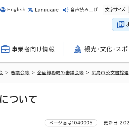
English
音声読み上げ
文字サイズ
Language
事業者向け情報
観光・文化・スポ
会
>
審議会等
>
企画総務局の審議会等
>
広島市公文書館運
について
ページ番号
1040005
更新日
20