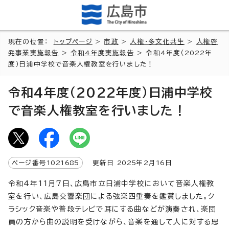
現在の位置：
トップページ
>
市政
>
人権・多文化共生
>
人権啓
発事業実施報告
>
令和4年度実施報告
> 令和4年度（2022年
度）日浦中学校で音楽人権教室を行いました！
令和4年度（2022年度）日浦中学校
で音楽人権教室を行いました！
ページ番号
1021685
更新日
2025
年2月
16
日
令和4年11月7日、広島市立日浦中学校において音楽人権教
室を行い、広島交響楽団による弦楽四重奏を鑑賞しました。ク
ラシック音楽や普段テレビで耳にする曲などが演奏され、楽団
員の方から曲の説明を受けながら、音楽を通して人に対する思