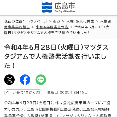
現在の位置：
トップページ
>
市政
>
人権・多文化共生
>
人権啓
発事業実施報告
>
令和4年度実施報告
> 令和4年6月28日（火
曜日）マツダスタジアムで人権啓発活動を行いました！
令和4年6月28日（火曜日）マツダス
タジアムで人権啓発活動を行いまし
た！
ページ番号
1021683
更新日
2025
年2月
16
日
令和4年6月28日（火曜日）、株式会社広島東洋カープにご協
力いただき、広島市と関係機関（広島法務局、広島県人権擁護
委員連合会、広島県）が連携して、マツダスタジアムで人権啓発