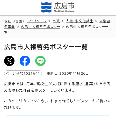
現在の位置：
トップページ
>
市政
>
人権・多文化共生
>
人権啓
発事業
>
広島市人権啓発ポスター
> 広島市人権啓発ポスター一
覧
広島市人権啓発ポスター一覧
ページ番号
1021641
更新日
2025
年
11
月
26
日
広島市では、毎年、高校生が人権に関する題字（言葉）を自ら考
え表現した作品をポスターにしています。
このページのリンクから、これまで作成したポスターをご覧いた
だけます。