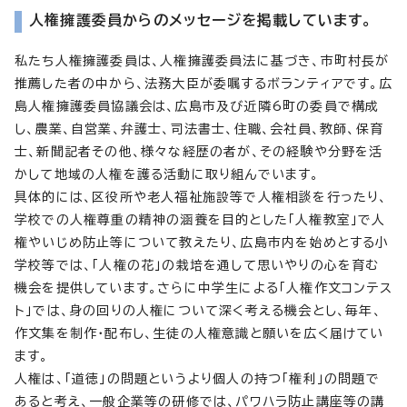
人権擁護委員からのメッセージを掲載しています。
私たち人権擁護委員は、人権擁護委員法に基づき、市町村長が
推薦した者の中から、法務大臣が委嘱するボランティアです。広
島人権擁護委員協議会は、広島市及び近隣6町の委員で構成
し、農業、自営業、弁護士、司法書士、住職、会社員、教師、保育
士、新聞記者その他、様々な経歴の者が、その経験や分野を活
かして地域の人権を護る活動に取り組んでいます。
具体的には、区役所や老人福祉施設等で人権相談を行ったり、
学校での人権尊重の精神の涵養を目的とした「人権教室」で人
権やいじめ防止等について教えたり、広島市内を始めとする小
学校等では、「人権の花」の栽培を通して思いやりの心を育む
機会を提供しています。さらに中学生による「人権作文コンテス
ト」では、身の回りの人権について深く考える機会とし、毎年、
作文集を制作・配布し、生徒の人権意識と願いを広く届けてい
ます。
人権は、「道徳」の問題というより個人の持つ「権利」の問題で
あると考え、一般企業等の研修では、パワハラ防止講座等の講