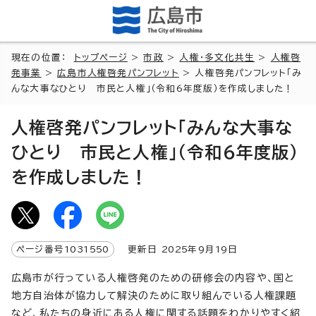
現在の位置：
トップページ
>
市政
>
人権・多文化共生
>
人権啓
発事業
>
広島市人権啓発パンフレット
> 人権啓発パンフレット「み
んな大事なひとり 市民と人権」（令和6年度版）を作成しました！
人権啓発パンフレット「みんな大事な
ひとり 市民と人権」（令和6年度版）
を作成しました！
ページ番号
1031550
更新日
2025
年9月
19
日
広島市が行っている人権啓発のための研修会の内容や、国と
地方自治体が協力して解決のために取り組んでいる人権課題
など、私たちの身近にある人権に関する話題をわかりやすく紹