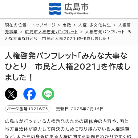
現在の位置：
トップページ
>
市政
>
人権・多文化共生
>
人権啓
発事業
>
広島市人権啓発パンフレット
> 人権啓発パンフレット「み
んな大事なひとり 市民と人権2021」を作成しました！
人権啓発パンフレット「みんな大事な
ひとり 市民と人権2021」を作成し
ました！
ページ番号
1021673
更新日
2025
年2月
16
日
広島市が行っている人権啓発のための研修会の内容や、国と
地方自治体が協力して解決のために取り組んでいる人権課題
など、私たちの身近にある人権に関する話題をわかりやすく紹