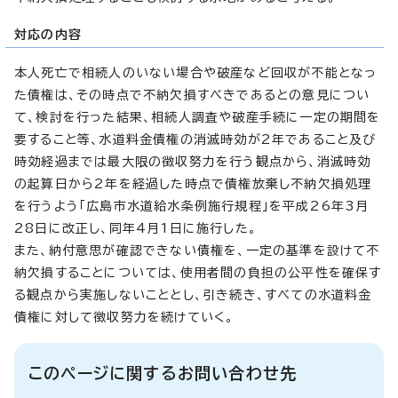
対応の内容
本人死亡で相続人のいない場合や破産など回収が不能となっ
た債権は、その時点で不納欠損すべきであるとの意見につい
て、検討を行った結果、相続人調査や破産手続に一定の期間を
要すること等、水道料金債権の消滅時効が2年であること及び
時効経過までは最大限の徴収努力を行う観点から、消滅時効
の起算日から2年を経過した時点で債権放棄し不納欠損処理
を行うよう「広島市水道給水条例施行規程」を平成26年3月
28日に改正し、同年4月1日に施行した。
また、納付意思が確認できない債権を、一定の基準を設けて不
納欠損することについては、使用者間の負担の公平性を確保す
る観点から実施しないこととし、引き続き、すべての水道料金
債権に対して徴収努力を続けていく。
このページに関するお問い合わせ先