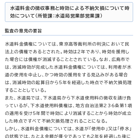
水道料金の徴収事務と時効による不納欠損について時
効について（所管課：水道局営業部営業課）
監査の意見の要旨
水道料金債権については、東京高等裁判所の判決において民
法上の債権であるとされた。時効は2年であり、時効を援用し
た場合には債権が消滅することとされている。なお、広島市で
は、消滅時効が完成した水道料金債権については、利用者が水
道の使用を中止し、かつ時効の援用をする見込みがある場合
は、消滅時効の起算日から5年を経過した時点で不納欠損処理
することとしている。
また、水道局では、下水道局から下水道使用料の徴収を請け負
っているが、下水道使用料債権は、地方自治法第236条第1項
の適用を受け5年間で時効により消滅することから時効が成立
した時点ですべて不納欠損処理されることになる。
しかし、水道料金債権については、水道が「使用中」又は「停水」
の状態では、たとえ金額が僅少であっても2年を経過した後に