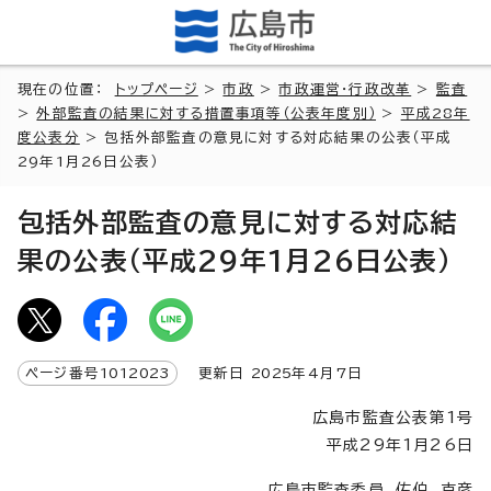
現在の位置：
トップページ
>
市政
>
市政運営・行政改革
>
監査
>
外部監査の結果に対する措置事項等（公表年度別）
>
平成28年
度公表分
> 包括外部監査の意見に対する対応結果の公表（平成
29年1月26日公表）
包括外部監査の意見に対する対応結
果の公表（平成29年1月26日公表）
ページ番号
1012023
更新日
2025
年4月7日
広島市監査公表第1号
平成29年1月26日
広島市監査委員 佐伯 克彦