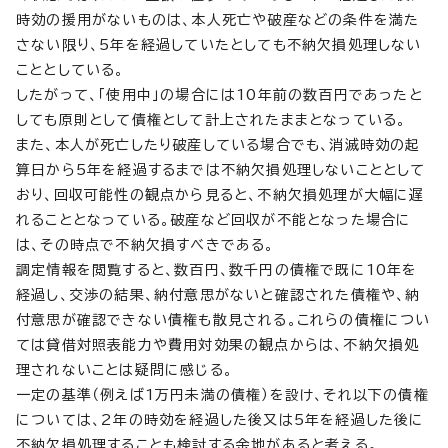
時効の援用がないものは、本人死亡や破産などの条件を満た
さない限り、5年を経過していたとしても不納欠損処理しない
こととしている。
したがって、「使用中」の場合には10年前の数百円であったと
しても原則として債権として計上されたままとなっている。
また、本人が死亡したり破産している場合でも、消滅時効の起
算日から5年を経過するまでは不納欠損処理しないこととして
おり、回収可能性の観点から見ると、不納欠損処理が大幅に遅
れることとなっている。破産など回収が不能となった場合に
は、その時点で不納欠損すべきである。
調定情報を閲覧すると、数百円、数千円の債権で既に10年を
経過し、交渉の結果、納付意思がないと確認された債権や、納
付意思が確認できない債権も散見される。これらの債権につい
ては貸借対照表能力や費用対効果の観点からは、不納欠損処
理されないことは疑問に感じる。
一定の基準（例えば1万円未満の債権）を設け、それ以下の債権
については、2年の時効を経過した後又は5年を経過した後に
不納欠損処理することも検討する余地があると考える。