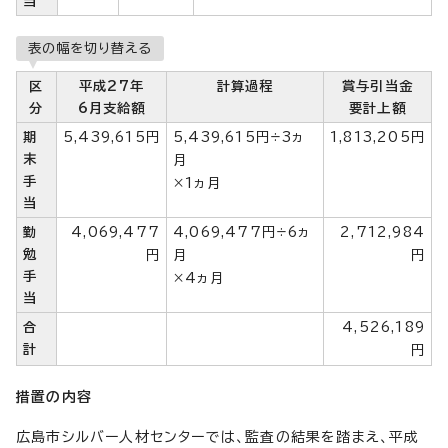
当
表の幅を切り替える
区
平成27年
計算過程
賞与引当金
分
6月支給額
要計上額
期
5,439,615円
5,439,615円÷3ヵ
1,813,205円
末
月
手
×1ヵ月
当
勤
4,069,477
4,069,477円÷6ヵ
2,712,984
勉
円
月
円
手
×4ヵ月
当
合
4,526,189
計
円
措置の内容
広島市シルバー人材センターでは、監査の結果を踏まえ、平成