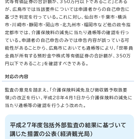
式等有価証券の合計額が、350万円以下であること」とある
が、広島市では当該要件については申請者からの自己申告に
基づき判定を行っている。これに対し、仙台市・千葉市・横浜
市・川崎市・静岡市・岡山市・北九州市・福岡市など他の政令指
定都市では、介護保険料の減免に当たり通帳等の確認を行っ
ている。申請者の自己申告のみでは申告内容が誤っている可
能性があることから、広島市においても通帳等により、「世帯員
全員が所有する預貯金や株式等有価証券の合計額が、350万
円以下であること」を確認すべきである。
対応の内容
監査の意見を踏まえ、「介護保険料減免及び徴収猶予取扱要
領」の改正を行い、平成28年4月1日から介護保険料の減免に
当たり通帳等の確認を行うよう改めた。
平成27年度包括外部監査の結果に基づいて
講じた措置の公表（経済観光局）