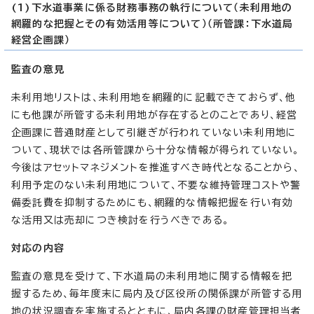
(1)下水道事業に係る財務事務の執行について（未利用地の
網羅的な把握とその有効活用等について）（所管課：下水道局
経営企画課）
監査の意見
未利用地リストは、未利用地を網羅的に記載できておらず、他
にも他課が所管する未利用地が存在するとのことであり、経営
企画課に普通財産として引継ぎが行われていない未利用地に
ついて、現状では各所管課から十分な情報が得られていない。
今後はアセットマネジメントを推進すべき時代となることから、
利用予定のない未利用地について、不要な維持管理コストや警
備委託費を抑制するためにも、網羅的な情報把握を行い有効
な活用又は売却につき検討を行うべきである。
対応の内容
監査の意見を受けて、下水道局の未利用地に関する情報を把
握するため、毎年度末に局内及び区役所の関係課が所管する用
地の状況調査を実施するとともに、局内各課の財産管理担当者