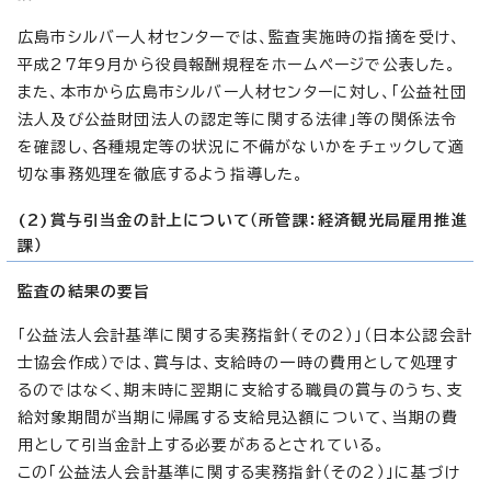
広島市シルバー人材センターでは、監査実施時の指摘を受け、
平成27年9月から役員報酬規程をホームページで公表した。
また、本市から広島市シルバー人材センターに対し、「公益社団
法人及び公益財団法人の認定等に関する法律」等の関係法令
を確認し、各種規定等の状況に不備がないかをチェックして適
切な事務処理を徹底するよう指導した。
(2)賞与引当金の計上について（所管課：経済観光局雇用推進
課）
監査の結果の要旨
「公益法人会計基準に関する実務指針（その2）」（日本公認会計
士協会作成）では、賞与は、支給時の一時の費用として処理す
るのではなく、期末時に翌期に支給する職員の賞与のうち、支
給対象期間が当期に帰属する支給見込額について、当期の費
用として引当金計上する必要があるとされている。
この「公益法人会計基準に関する実務指針（その2）」に基づけ