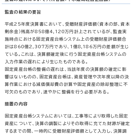
監査の結果の要旨
平成25年度決算書において、受贈財産評価額（資本の部、資本
剰余金）残高が858億4,120万円計上されているが、監査実
施時点における固定資産台帳システム上の受贈財産評価額合
計は860億2,307万円であり、1億8,186万円の差額が生じ
ている。これは、決算額確定後に行う固定資産台帳システムの
入力作業の遅れにより生じたものである。
固定資産台帳の整備の遅れは、当該年度の決算額の確定に影
響はないものの、固定資産台帳は、資産管理や次年度以降の決
算作業における減価償却費の計算や固定資産の除却整理に不
可欠のものであり、速やかに整備を行う必要がある。
措置の内容
固定資産台帳システムにおいては、工事等により取得した固定
資産について、決算の調製によりその取得に充てた財源が確定
するまでの間、一時的に受贈財産評価額として入力し、決算調