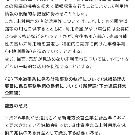
との協議の機会を捉えて情報収集を行うことにより、未利用地
情報の網羅的な把握に努めることとした。
また、未利用地の有効活用等については、これまでも公園や道
路等の用地に供するとともに、利用希望がない場合には公募に
よる売り払いなどを行ってきたが、今後も引き続き、売却可能
性の高い未利用地を選定し、積極的に売却に向けた事務手続
（用地測量等）を進めていくこととする。
なお、当面、売却が見込めない未利用地については、イベントな
どへの一時的な活用を促進することとする。
(2)下水道事業に係る財務事務の執行について（減損処理の
要否に係る事務手続の整備について）（所管課：下水道局経営
企画課）
監査の意見
平成26年度から適用される新地方公営企業会計基準におい
て要求されている減損会計では、遊休資産たる未利用地を減
損の兆候のある資産として識別する必要がある。