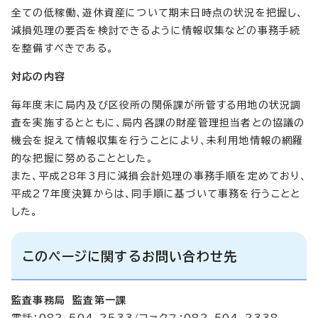
全ての低稼働、遊休資産について期末日時点の状況を把握し、
減損処理の要否を検討できるように情報収集などの事務手続
を整備すべきである。
対応の内容
毎年度末に局内及び区役所の関係課が所管する用地の状況調
査を実施するとともに、局内各課の財産管理担当者との協議の
機会を捉えて情報収集を行うことにより、未利用地情報の網羅
的な把握に努めることとした。
また、平成28年3月に減損会計処理の事務手順を定めており、
平成27年度決算からは、同手順に基づいて事務を行うことと
した。
このページに関するお問い合わせ先
監査事務局 監査第一課
電話：082-504-2533/ファクス：082-504-2338