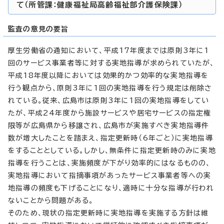
て（所管課：健康福祉局高齢福祉部介護保険課）
監査の意見の要旨
厚生労働省の通知において、平成17年度までは原則3年に1
回のサービス事業者等に対する実地指導が求められていたが、
平成18年度以降においては効果的かつ効率的な実地指導を
行う観点から、原則3年に1回の実地指導を行う規定は削除さ
れている。従来、広島市は原則3年に1回の実地指導をしてい
たが、平成24年度から施設サービスや居宅サービスの指定権
限等が広島県から移譲され、広島市が実施すべき実地指導件
数が増大したことを踏まえ、指定更新時（6年ごと）に実地指導
をすることとしている。しかし、無条件に指定更新時のみに実地
指導を行うことは、実施頻度が下がり効率的にはなるものの、
実地指導において指摘事項があったサービス事業者等への実
地指導の頻度も下げることになり、適時に十分な指導が行われ
ないことから問題がある。
そのため、現状の指定更新時に実地指導を実施する方針は維