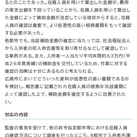
るとのことであった。在籍人員を用いて算出した金額が、費用
の実支出額を下回っていることから、在籍人員を用いて算出し
た金額によって補助金額が決定している現状からすると、在籍
人員の確認は重要で、より信憑性の高い根拠書類をもって確認
する必要があった。
他都市でも、当該補助金額の確定に当たっては、社会福祉法人
から入所者の収入申告書等を取り寄せるなどして確認してい
る事例がある。また、入所者一人当たり平均年間約63万円（平
成26年度実績）の補助金を交付しているため、作業に対する
確認の効果は十分にあるものと考えられる。
広島市においてどういった資料が信憑性の高い書類であるか
を検討し、報告書に記載された在籍人員の根拠を当該書類に
よって確認した上で、補助金額を確定するように改善された
い。
対応の内容
監査の意見を受けて、他の政令指定都市等における在籍人員
の確認方法について調査を行ったところ、4都市で入所者名簿