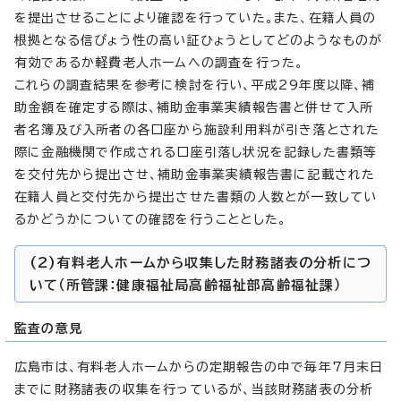
を提出させることにより確認を行っていた。また、在籍人員の
根拠となる信ぴょう性の高い証ひょうとしてどのようなものが
有効であるか軽費老人ホームへの調査を行った。
これらの調査結果を参考に検討を行い、平成29年度以降、補
助金額を確定する際は、補助金事業実績報告書と併せて入所
者名簿及び入所者の各口座から施設利用料が引き落とされた
際に金融機関で作成される口座引落し状況を記録した書類等
を交付先から提出させ、補助金事業実績報告書に記載された
在籍人員と交付先から提出させた書類の人数とが一致してい
るかどうかについての確認を行うこととした。
(2)有料老人ホームから収集した財務諸表の分析につ
いて（所管課：健康福祉局高齢福祉部高齢福祉課）
監査の意見
広島市は、有料老人ホームからの定期報告の中で毎年7月末日
までに財務諸表の収集を行っているが、当該財務諸表の分析