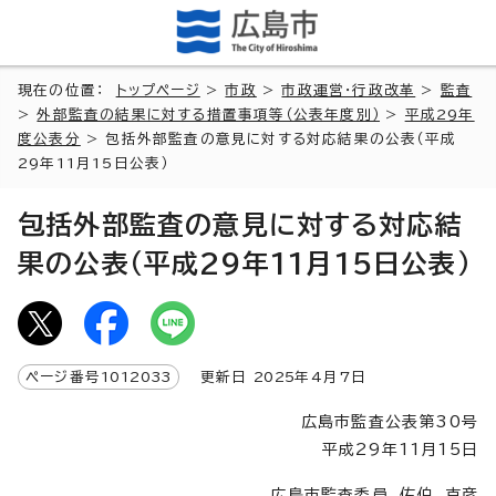
現在の位置：
トップページ
>
市政
>
市政運営・行政改革
>
監査
>
外部監査の結果に対する措置事項等（公表年度別）
>
平成29年
度公表分
> 包括外部監査の意見に対する対応結果の公表（平成
29年11月15日公表）
包括外部監査の意見に対する対応結
果の公表（平成29年11月15日公表）
ページ番号
1012033
更新日
2025
年4月7日
広島市監査公表第30号
平成29年11月15日
広島市監査委員 佐伯 克彦