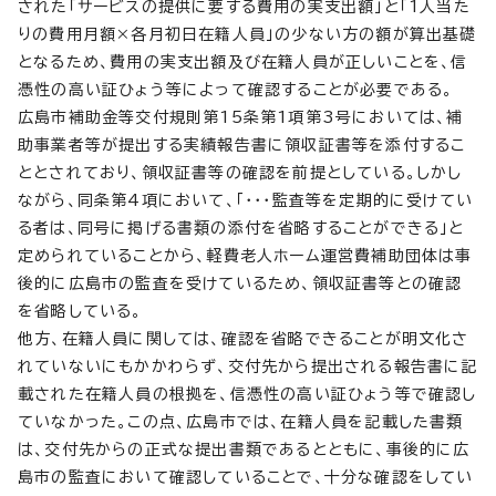
された「サービスの提供に要する費用の実支出額」と「1人当た
りの費用月額×各月初日在籍人員」の少ない方の額が算出基礎
となるため、費用の実支出額及び在籍人員が正しいことを、信
憑性の高い証ひょう等によって確認することが必要である。
広島市補助金等交付規則第15条第1項第3号においては、補
助事業者等が提出する実績報告書に領収証書等を添付するこ
ととされており、領収証書等の確認を前提としている。しかし
ながら、同条第4項において、「・・・監査等を定期的に受けてい
る者は、同号に掲げる書類の添付を省略することができる」と
定められていることから、軽費老人ホーム運営費補助団体は事
後的に広島市の監査を受けているため、領収証書等との確認
を省略している。
他方、在籍人員に関しては、確認を省略できることが明文化さ
れていないにもかかわらず、交付先から提出される報告書に記
載された在籍人員の根拠を、信憑性の高い証ひょう等で確認し
ていなかった。この点、広島市では、在籍人員を記載した書類
は、交付先からの正式な提出書類であるとともに、事後的に広
島市の監査において確認していることで、十分な確認をしてい