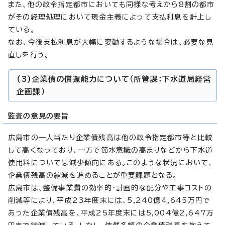
また、他の政令指定都市においても同様な考えから8割の都市
がその経理処理において現金主義によって支払利息を計上し
ている。
なお、今後支払利息が大幅に変動するような場合は、必要な見
直しを行う。
(3)企業債の償還能力について（所管課：下水道局経営
企画課）
監査の意見の要旨
広島市の一人当たり企業債残高は他の政令指定都市等と比較
して高くなっており、一方で節水意識の高まりなどから下水道
使用料については減少傾向にある。このような状況において、
企業債残高の縮減を進めることが重要課題となる。
広島市は、整備事業費の効率的・計画的な配分や工事コストの
削減等により、平成23年度末には、5,240億4,645万円で
あった企業債残高を、平成25年度末には5,004億2,647万