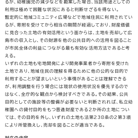
るが、幼稚園児の減少などを勘案した場合、当該用途としての
利用は極めて困難な状況にあると判断せざるを得ない。
暫定的に地域コミュニティ広場などで地域住民に利用されてい
るが、寄附を受けてから相当の期間が経過しており、財産価値
に見合った土地の有効活用という面からは、土地を売却して広
島市の収入とし、その財源を他の公共目的への活用を図ること
が市民全体の利益につながる最も有効な活用方法であると考
える。
いずれの土地も宅地開発により開発事業者から寄附を受けた
土地であり、地域住民の理解を得るために他の公的な目的で
利用することが望ましいという事情があることは理解できる
が、利用調整を行う場合には現状の使用状況を優先するので
はなく、全庁的な観点から検討すべきである。その結果、公共
目的としての施設等の整備が必要ないと判断されれば、私立幼
稚園への貸付目的をもつ普通財産である2か所の土地につい
ては、その目的を外し、いずれの土地も法第238条の2第3項
により所管換えし、売却を図ることが適当である。
対応の内容