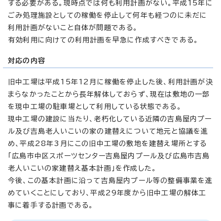
する必要がある。現時点では何も利用計画がない。平成15年に
ごみ処理施設としての稼働を停止して何年も経つのに未だに
利用計画がないこと自体が問題である。
有効利用に向けての利用計画を早急に作成すべきである。
対応の内容
旧中工場は平成15年12月に稼働を停止した後、利用計画が決
まらなかったことから長年解体しておらず、現在は敷地の一部
を現中工場の駐車場として利用している状態である。
現中工場の建設に当たり、老朽化している近隣の吉島屋内プー
ル及び吉島老人いこいの家の建替えについて地元と協議を進
め、平成28年3月にこの旧中工場の敷地を建替え場所とする
「広島市中区スポーツセンター吉島屋内プール及び広島市吉島
老人いこいの家建替え基本計画」を作成した。
今後、この基本計画に沿って吉島屋内プール等の整備事業を進
めていくことにしており、平成29年度から旧中工場の解体工
事に着手する計画である。