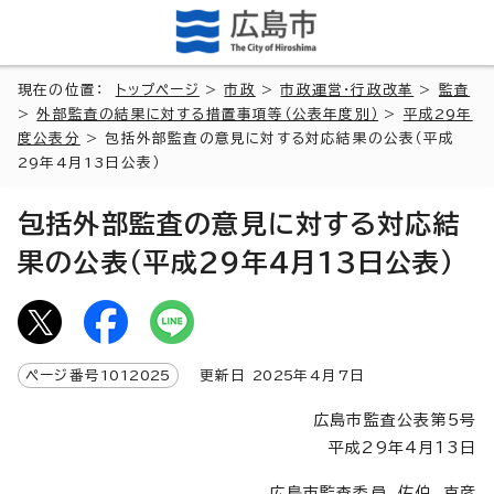
現在の位置：
トップページ
>
市政
>
市政運営・行政改革
>
監査
>
外部監査の結果に対する措置事項等（公表年度別）
>
平成29年
度公表分
> 包括外部監査の意見に対する対応結果の公表（平成
29年4月13日公表）
包括外部監査の意見に対する対応結
果の公表（平成29年4月13日公表）
ページ番号
1012025
更新日
2025
年4月7日
広島市監査公表第5号
平成29年4月13日
広島市監査委員 佐伯 克彦