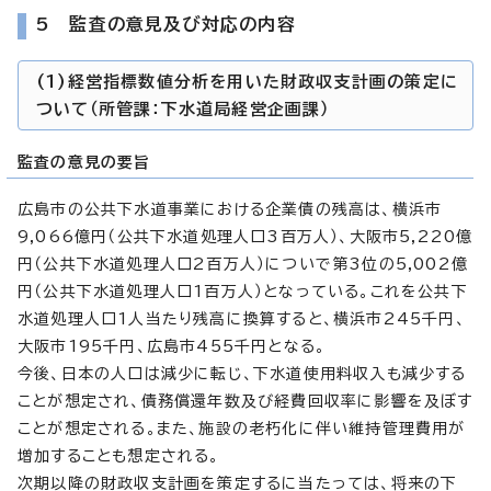
5 監査の意見及び対応の内容
(1)経営指標数値分析を用いた財政収支計画の策定に
ついて（所管課：下水道局経営企画課）
監査の意見の要旨
広島市の公共下水道事業における企業債の残高は、横浜市
9,066億円（公共下水道処理人口3百万人）、大阪市5,220億
円（公共下水道処理人口2百万人）についで第3位の5,002億
円（公共下水道処理人口1百万人）となっている。これを公共下
水道処理人口1人当たり残高に換算すると、横浜市245千円、
大阪市195千円、広島市455千円となる。
今後、日本の人口は減少に転じ、下水道使用料収入も減少する
ことが想定され、債務償還年数及び経費回収率に影響を及ぼす
ことが想定される。また、施設の老朽化に伴い維持管理費用が
増加することも想定される。
次期以降の財政収支計画を策定するに当たっては、将来の下