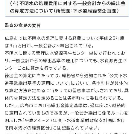
(4)不明水の処理費用に対する一般会計からの繰出金
の算定方法について（所管課：下水道局経営企画課）
監査の意見の要旨
広島市では不明水の処理に要する経費について平成25年度
は3百万円が、一般会計より繰出されている。
不明水に関する管理は水資源再生センター単位で行われてお
り、一般会計からの繰出基準の運用についても、水資源再生セ
ンターごとに算定を行っている。
繰出金の算定に当たっては、総務省から通知された「公共下水
道事業繰出基準の運用について」において、各市町村が具体的
な算定方法を定めるに当たっての留意事項が示されており、具
体的な算定方法を定めることは各市町村に委ねられている。
しかし、広島市における繰出金算定基準は、過年度より継続的
に運用されているものであるが、一般会計繰出に係るルールを
明示した「平成24～27年度下水道事業財政収支計画におけ
る雨水汚水の経費区分」には記載されていない。