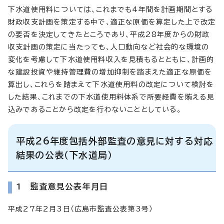
下水道使用料については、これまでも4年間を計画期間とする
財政収支計画を策定する中で、適正な原価を算定した上で改定
の要否を決定してきたところであり、平成28年度からの財政
収支計画の策定に当たっても、人口動向など社会的な環境の
変化を考慮して下水道使用料収入を見積もるとともに、計画的
な建設投資や維持管理費の増加抑制を踏まえた適正な原価を
算出し、これらを踏まえて下水道使用料の改定について検討を
した結果、これまでの下水道使用料体系で所要経費を賄える見
込みであることから改定を行わないこととしている。
平成26年度包括外部監査の意見に対する対応
結果の公表（下水道局）
1 監査意見公表年月日
平成27年2月3日（広島市監査公表第3号）