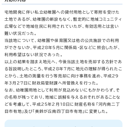
宅地開発に伴い私立幼稚園への貸付用地として寄附を受けた
土地であるが、幼稚園の新設もなく、暫定的に地域コミュニティ
広場などで地域住民に利用されていたが、有効活用とは言い
難い状況だった。
当該地について、幼稚園や保育園又は他の公共施設での利用
ができないか、平成28年5月に関係局・区などに照会したが、
利用希望はない状況であった。
以上の結果を踏まえ地元へ、今後当該土地を売却する方針であ
る旨説明したところ、平成28年7月に地元の理解が得られたこ
とから、土地の測量を行う等売却に向け事務を進め、平成29
年3月27日に財政局管財課へ所管換えを行った。
なお、幼稚園用地として利用が見込めないにもかかわらず、そ
の名称が残っており、地域に誤解を与えるおそれがあることな
どを考慮して、平成25年2月18日に財産名称を「河内南二丁
目市有地」及び「美鈴が丘南四丁目市有地」に変更した。