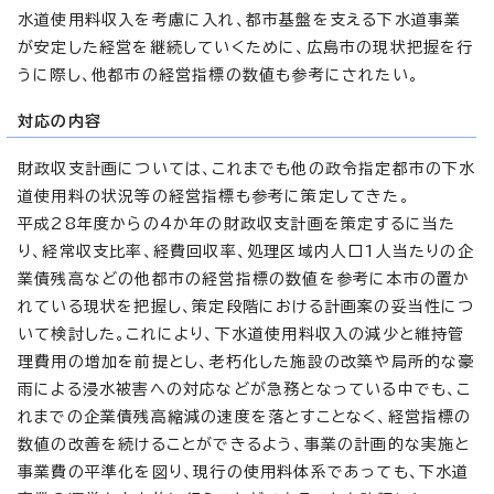
水道使用料収入を考慮に入れ、都市基盤を支える下水道事業
が安定した経営を継続していくために、広島市の現状把握を行
うに際し、他都市の経営指標の数値も参考にされたい。
対応の内容
財政収支計画については、これまでも他の政令指定都市の下水
道使用料の状況等の経営指標も参考に策定してきた。
平成28年度からの4か年の財政収支計画を策定するに当た
り、経常収支比率、経費回収率、処理区域内人口1人当たりの企
業債残高などの他都市の経営指標の数値を参考に本市の置か
れている現状を把握し、策定段階における計画案の妥当性につ
いて検討した。これにより、下水道使用料収入の減少と維持管
理費用の増加を前提とし、老朽化した施設の改築や局所的な豪
雨による浸水被害への対応などが急務となっている中でも、こ
れまでの企業債残高縮減の速度を落とすことなく、経営指標の
数値の改善を続けることができるよう、事業の計画的な実施と
事業費の平準化を図り、現行の使用料体系であっても、下水道