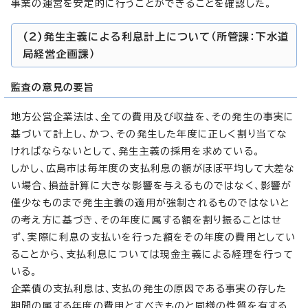
事業の運営を安定的に行うことができることを確認した。
(2)発生主義による利息計上について（所管課：下水道
局経営企画課）
監査の意見の要旨
地方公営企業法は、全ての費用及び収益を、その発生の事実に
基づいて計上し、かつ、その発生した年度に正しく割り当てな
ければならないとして、発生主義の採用を求めている。
しかし、広島市は毎年度の支払利息の額がほぼ平均して大差な
い場合、損益計算に大きな影響を与えるものではなく、影響が
僅少なものまで発生主義の適用が強制されるものではないと
の考え方に基づき、その年度に属する額を割り振ることはせ
ず、実際に利息の支払いを行った額をその年度の費用としてい
ることから、支払利息については現金主義による経理を行って
いる。
企業債の支払利息は、支払の発生の原因である事実の存した
期間の属する年度の費用とすべきものと同様の性質を有する