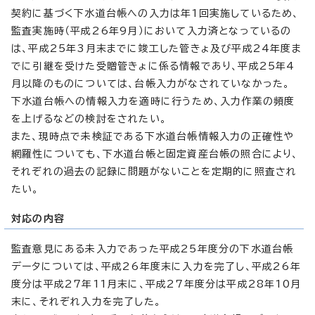
契約に基づく下水道台帳への入力は年1回実施しているため、
監査実施時（平成26年9月）において入力済となっているの
は、平成25年3月末までに竣工した管きょ及び平成24年度ま
でに引継を受けた受贈管きょに係る情報であり、平成25年4
月以降のものについては、台帳入力がなされていなかった。
下水道台帳への情報入力を適時に行うため、入力作業の頻度
を上げるなどの検討をされたい。
また、現時点で未検証である下水道台帳情報入力の正確性や
網羅性についても、下水道台帳と固定資産台帳の照合により、
それぞれの過去の記録に問題がないことを定期的に照査され
たい。
対応の内容
監査意見にある未入力であった平成25年度分の下水道台帳
データについては、平成26年度末に入力を完了し、平成26年
度分は平成27年11月末に、平成27年度分は平成28年10月
末に、それぞれ入力を完了した。