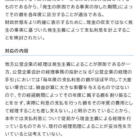
ものであるから、「発生の原因である事実の存した期間」によっ
てその額を各年度に区分することが適当である。
財政状態をより的確に表示するために、現金の収支ではなく発
生の事実に基づいた発生主義によって支払利息を計上するこ
とを検討されたい。
対応の内容
地方公営企業の経理は発生主義によることが原則であるが一
方、公営企業会計の経理事務の指針となる「公営企業の経理の
手引」においては「毎年度の支払利息の額がほぼ平均して大差
ない場合には、損益計算に大きな影響を与えるものではない
ので、その経過期間によってその年度に属する額を割り振るこ
とをせず、実際に利息の支払を行った額をその年度の費用とし
て経理することも差し支えない。」と明示されていることから、
本市では支払利息について従前から現金主義による経理を行
っているものであり、現行の経理処理によることが妥当性を欠
いているとは考えていない。