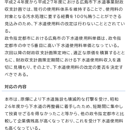
平成24年度から平成27年度における広島市下水道事業財政
収支計画では、現行の使用料体系を維持することで、使用料の
対象となる汚水処理に要する経費を100％賄うことができる
見込みのため、下水道使用料の改定は行わないこととされてい
る。
政令指定都市における広島市の下水道使用料単価は、政令指
定都市の中で5番目に高い下水道使用料単価となっている。
次回以降の財政収支計画策定時に、適正な原価を積算するとと
もに、財政収支計画策定期間における下水道使用料収入を適
切に見積もり、その上で、下水道使用料の改定の要否を決定す
べきである。
対応の内容
本市は、原爆により下水道施設も壊滅的な打撃を受け、昭和
26年度から下水道の再整備に着手したため、短期間に集中し
て投資せざるを得なかったこと等から、他の政令指定都市と比
較して企業債残高が高くなっており、これを受け下水道使用料
も高くなっている。