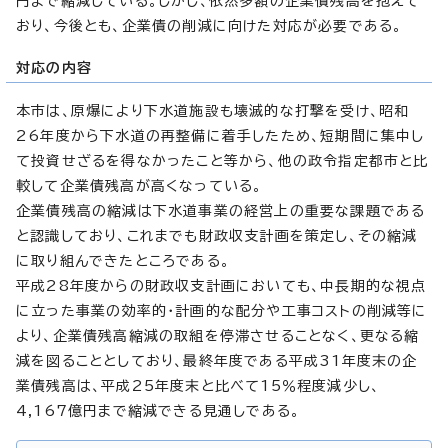
円まで縮減している。しかし、依然多額の企業債残高を抱えて
おり、今後とも、企業債の削減に向けた対応が必要である。
対応の内容
本市は、原爆により下水道施設も壊滅的な打撃を受け、昭和
26年度から下水道の再整備に着手したため、短期間に集中し
て投資せざるを得なかったこと等から、他の政令指定都市と比
較して企業債残高が高くなっている。
企業債残高の縮減は下水道事業の経営上の重要な課題である
と認識しており、これまでも財政収支計画を策定し、その縮減
に取り組んできたところである。
平成28年度からの財政収支計画においても、中長期的な視点
に立った事業の効率的・計画的な配分や工事コストの削減等に
より、企業債残高縮減の取組を停滞させることなく、更なる縮
減を図ることとしており、最終年度である平成31年度末の企
業債残高は、平成25年度末と比べて15％程度減少し、
4,167億円まで縮減できる見通しである。