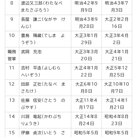
8
渡辺又三郎（わたなべ
明治42年9
明治43年7
またさぶろう）
月9日
月3日
9
長屋 謙二（ながや け
明治43年9
大正2年2月
んじ）
月28日
16日
10
豊島 陽蔵（てしま よ
大正3年1月
大正3年4月
うぞう）
29日
2日
職務
武岡 充忠
大正3年3月
大正4年1月
管掌
20日
21日
11
吉村 平造（よしむら
大正4年1月
大正5年12
へいぞう）
22日
月25日
12
田部 正壮（たなべ ま
大正6年10
大正10年10
さたけ）
月8日
月7日
13
佐藤 信安（さとう の
大正11年4
大正14年1
ぶやす）
月17日
月21日
14
川淵 竜起（かわぶち
大正14年8
昭和4年8月
りょうき）
月24日
23日
15
伊藤 貞次（いとう さ
昭和5年5月
昭和9年5月