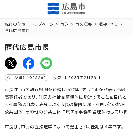
現在の位置：
トップページ
>
市政
>
市の概要
>
概要・歴史
>
歴代広島市長
歴代広島市長
ページ番号
1022362
更新日
2025
年2月
26
日
市長は、市の執行機関を統轄し、外部に対して市を代表する最
高責任者であり、住民の福祉を積極的に増進することを目的と
する事務のほか、法令により市長の権限に属する国、他の地方
公共団体、その他の公共団体に属する事務を管理執行していま
す。
市長は、市民の直接選挙によって選出され、任期は4年です。