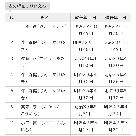
表の幅を切り替える
代
氏名
就任年月日
退任年月日
1
三木 達（みき あきら）
明治22年8
明治22年11
月29日
月28日
2
伴 資健（ばん すけゆ
明治22年11
明治28年11
き）
月28日
月27日
3
佐藤 正（さとう ただ
明治29年1
明治29年4
し）
月10日
月20日
4
伴 資健（ばん すけゆ
明治29年4
明治35年4
き）
月30日
月26日
5
伴 資健（ばん すけゆ
明治35年4
明治39年8
き）
月30日
月30日
6
高束 康一（たかつか
明治39年8
明治42年4
こういち）
月31日
月24日
7
小田 貫一（おだ かん
明治42年5
明治42年7
いち）
月17日
月22日