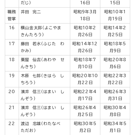
だじ）
16日
15日
職務
井田 完二
昭和9年3月
昭和10年1
管掌
18日
月19日
16
横山金太郎（よこやま
昭和10年2
昭和14年2
きんたろう）
月26日
月25日
17
藤田 若水（ふじた わ
昭和14年12
昭和18年5
かみ）
月26日
月9日
18
粟屋 仙吉（あわや せ
昭和18年7
昭和20年8
んきち）
月10日
月6日
19
木原 七郎（きはら し
昭和20年10
昭和22年3
ちろう）
月22日
月22日
20
濱井 信三（はまい し
昭和22年4
昭和26年3
んぞう）
月17日
月31日
21
濱井 信三（はまい し
昭和26年4
昭和30年4
んぞう）
月25日
月8日
22
渡辺 忠雄（わたなべ
昭和30年5
昭和34年5
ただお）
月2日
月1日