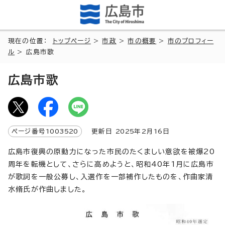
現在の位置：
トップページ
>
市政
>
市の概要
>
市のプロフィー
ル
> 広島市歌
広島市歌
ページ番号
1003520
更新日
2025
年2月
16
日
広島市復興の原動力になった市民のたくましい意欲を被爆20
周年を転機として、さらに高めようと、昭和40年1月に広島市
が歌詞を一般公募し、入選作を一部補作したものを、作曲家清
水脩氏が作曲しました。