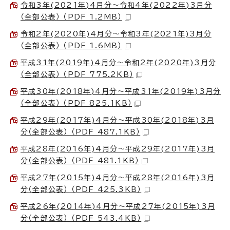
令和3年(2021年)4月分～令和4年(2022年)3月分
（全部公表） （PDF 1.2MB）
令和2年(2020年)4月分～令和3年(2021年)3月分
（全部公表） （PDF 1.6MB）
平成31年(2019年)4月分～令和2年(2020年)3月分
（全部公表） （PDF 775.2KB）
平成30年(2018年)4月分～平成31年(2019年)3月分
（全部公表） （PDF 825.1KB）
平成29年(2017年)4月分～平成30年(2018年)3月
分（全部公表） （PDF 487.1KB）
平成28年(2016年)4月分～平成29年(2017年)3月
分（全部公表） （PDF 481.1KB）
平成27年(2015年)4月分～平成28年(2016年)3月
分（全部公表） （PDF 425.3KB）
平成26年(2014年)4月分～平成27年(2015年)3月
分（全部公表） （PDF 543.4KB）