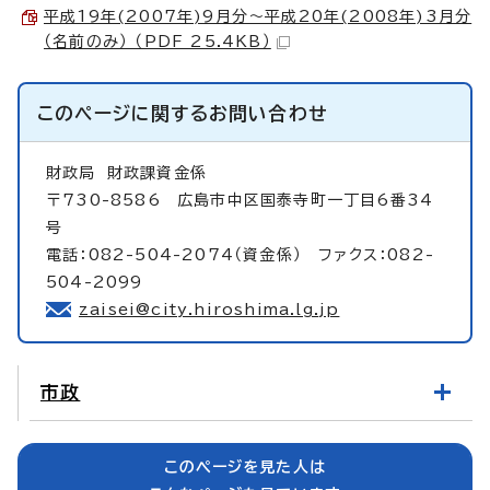
平成19年(2007年)9月分～平成20年(2008年)3月分
（名前のみ） （PDF 25.4KB）
このページに関する
お問い合わせ
財政局
財政課資金係
〒730-8586 広島市中区国泰寺町一丁目6番34
号
電話：082-504-2074（資金係） ファクス：082-
504-2099
zaisei@city.hiroshima.lg.jp
市政
このページを見た人は