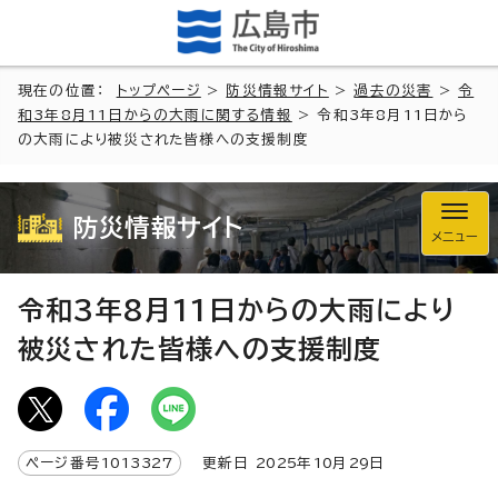
現在の位置：
トップページ
>
防災情報サイト
>
過去の災害
>
令
和3年8月11日からの大雨に関する情報
> 令和3年8月11日から
の大雨により被災された皆様への支援制度
防災情報サイト
メニュー
令和3年8月11日からの大雨により
被災された皆様への支援制度
ページ番号
1013327
更新日
2025
年
10
月
29
日