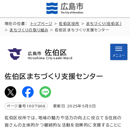
現在の位置：
トップページ
>
佐伯区役所
>
まちづくり（佐伯区）
>
まちづくりの取り組み
> 佐伯区まちづくり支援センター
佐伯区
広島市
メニュー
Hiroshima City saeki Ward
佐伯区まちづくり支援センター
ページ番号
1007969
更新日
2025
年5月8日
佐伯区役所では、地域の魅力や活力の向上に役立てる住民の
皆さんの主体的かつ継続的な活動を効果的に支援することに