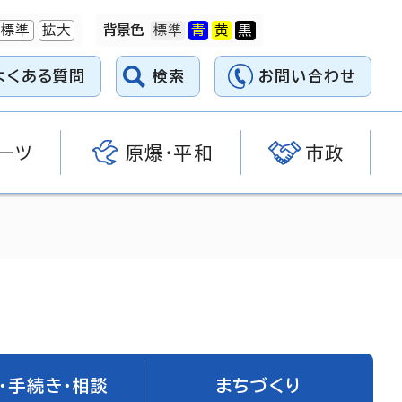
標準
拡大
背景色
よくある質問
検索
お問い合わせ
ーツ
原爆・平和
市政
・手続き・相談
まちづくり