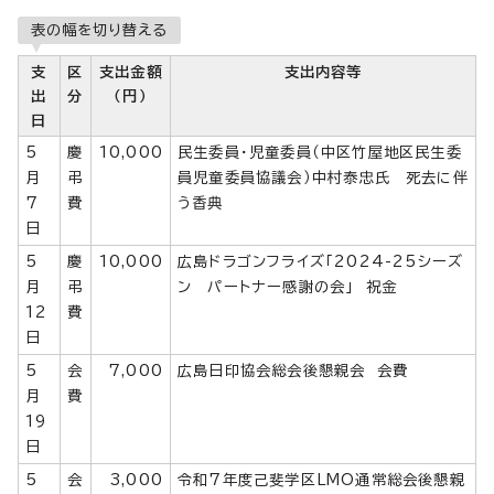
表の幅を切り替える
支
区
支出金額
支出内容等
出
分
（円）
日
5
慶
10,000
民生委員・児童委員（中区竹屋地区民生委
月
弔
員児童委員協議会）中村泰忠氏 死去に伴
7
費
う香典
日
5
慶
10,000
広島ドラゴンフライズ「2024-25シーズ
月
弔
ン パートナー感謝の会」 祝金
12
費
日
5
会
7,000
広島日印協会総会後懇親会 会費
月
費
19
日
5
会
3,000
令和7年度己斐学区LMO通常総会後懇親