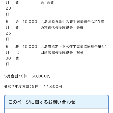
月
費
会 会費
23
日
5
会
10,000
広島県飲食業生活衛生同業組合令和7年
月
費
通常総代会後懇親会 会費
26
日
5
慶
10,000
広島市指定上下水道工事業協同組合第64
月
弔
回通常総会後懇親会 祝金
30
費
日
5月合計
：6件 50,000円
令和7年度累計：
8件 77,600円
このページに関する
お問い合わせ