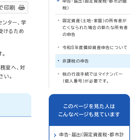
申告・届出（固定資産税・都市計画
で印刷
税）
固定資産（土地・家屋）の所有者が
センター、学
亡くなられた場合の新たな所有者
受けるため
の申告
令和8年度償却資産申告について
す。
非課税の申告
務室へ、対
税の行政手続ではマイナンバー
さい。
（個人番号）が必要です。
このページを見た人は
こんなページも見ています
申告・届出（固定資産税・都市計