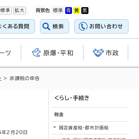
標準
拡大
背景色
よくある質問
検索
お問い合わせ
ーツ
原爆・平和
市政
）
> 非課税の申告
くらし・手続き
税金
固定資産税・都市計画税
5
年2月
20
日