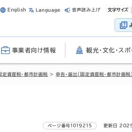
English
音声読み上げ
文字サイズ
Language
事業者向け情報
観光・文化・スポ
固定資産税・都市計画税
>
申告・届出（固定資産税・都市計画税
ページ番号
1019215
更新日
202