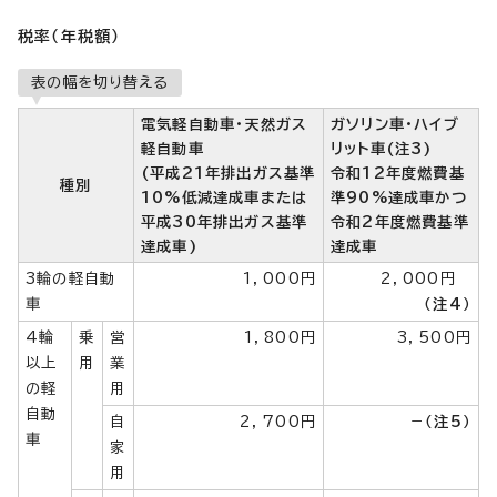
税率（年税額）
表の幅を切り替える
電気軽自動車・天然ガス
ガソリン車・ハイブ
軽自動車
リット車(注3)
(平成21年排出ガス基準
令和12年度燃費基
種別
10%低減達成車または
準90%達成車かつ
平成30年排出ガス基準
令和2年度燃費基準
達成車)
達成車
3輪の軽自動
1，000円
2，000円
車
（注4）
4輪
乗
営
1，800円
3，500円
以上
用
業
の軽
用
自動
自
2，700円
－
（注5）
車
家
用