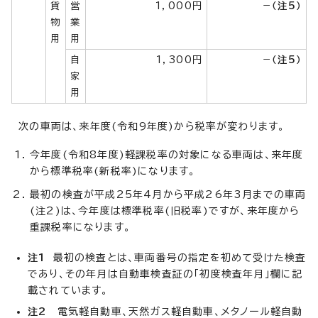
貨
営
1，000円
－
（注5）
物
業
用
用
自
1，300円
－
（注5）
家
用
次の車両は、来年度(令和9年度)から税率が変わります。
今年度(令和8年度)軽課税率の対象になる車両は、来年度
から標準税率(新税率)になります。
最初の検査が平成25年4月から平成26年3月までの車両
(注2)は、今年度は標準税率(旧税率)ですが、来年度から
重課税率になります。
注1
最初の検査とは、車両番号の指定を初めて受けた検査
であり、その年月は自動車検査証の「初度検査年月」欄に記
載されています。
注2
電気軽自動車、天然ガス軽自動車、メタノール軽自動