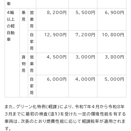
車
4輪
乗
営
8，200円
5，500円
6，900円
以上
用
業
の軽
用
自動
自
12，900円
7，200円
10，800円
車
家
用
貨
営
4，500円
3，000円
3，800円
物
業
用
用
自
6，000円
4，000円
5，000円
家
用
また、グリーン化特例(軽課)により、令和7年4月から令和8年
3月までに最初の検査
（注1）
を受けた一定の環境性能を有する
車両は、次表のとおり燃費性能に応じて軽課税率が適用されま
す。