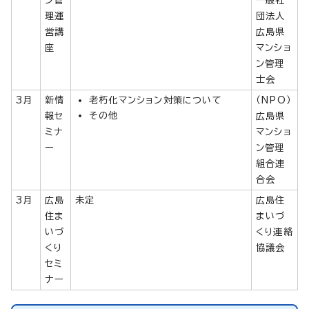
理運
団法人
営講
広島県
座
マンショ
ン管理
士会
3月
新情
老朽化マンション対策について
（NPO）
その他
報セ
広島県
ミナ
マンショ
ー
ン管理
組合連
合会
3月
広島
未定
広島住
住ま
まいづ
いづ
くり連絡
くり
協議会
セミ
ナー