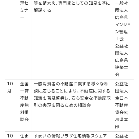
理セ
等を踏まえ、専門家としての知見を基に
一般社
ミナ
解説する
団法人
ー
広島県
マンショ
ン管理
士会
公益社
団法人
広島県
建築士
会
10
全国
一般消費者の不動産に関する様々な相
公益社
月
一斉
談に応じることにより、不動産に関する
団法人
不動
知識を普及啓発し、安心安全な不動産取
全日本
産無
引の実現を図るための相談会
不動産
料相
協会広
談会
島県本
部
10
住ま
すまいの情報プラザ住宅情報スクエア
公益社