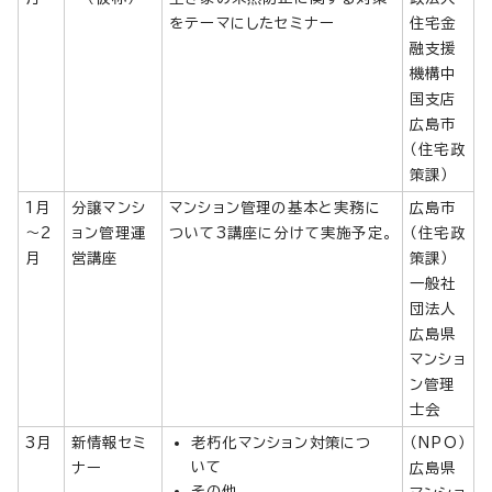
をテーマにしたセミナー
住宅金
融支援
機構中
国支店
広島市
（住宅政
策課）
1月
分譲マンシ
マンション管理の基本と実務に
広島市
～2
ョン管理運
ついて3講座に分けて実施予定。
（住宅政
月
営講座
策課）
一般社
団法人
広島県
マンショ
ン管理
士会
3月
新情報セミ
老朽化マンション対策につ
（NPO）
いて
ナー
広島県
その他