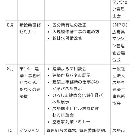
マンショ
ン管理
士会
8月
新役員研修
区分所有法の改正
（NPO）
大規模修繕工事の進め方
セミナー
広島県
給排水設備改修
マンショ
ン管理
組合連
合会
8月
第14回建
建築よろず相談会
一般社
建築作品パネル展示
築士事務所
団法人
建築士事務所の仕事がわ
とつくるこ
広島県
かるパネル展示
だわりの建
建築士
ひろしま建築文化賞作品パ
築展
事務所
ネル展示
協会
広島駅南口ビル設計に関
わる座談会
空き家対策セミナー
10
マンション
管理組合の運営、管理委託契約、
広島市