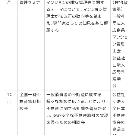
月
管理セミナ
マンションの維持管理等に関す
（住宅政
ー
るテーマについて、マンション管
策課）
理士が法改正の動向等を踏ま
一般社
え、専門家としての知見を基に解
団法人
説する
広島県
マンショ
ン管理
士会
公益社
団法人
広島県
建築士
会
10
全国一斉不
一般消費者の不動産に関する
公益社
月
動産無料相
様々な相談に応じることにより、
団法人
談会
不動産に関する知識を普及啓発
全日本
し、安心安全な不動産取引の実現
不動産
を図るための相談会
協会広
島県本