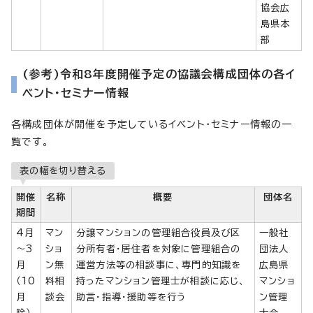
協会広
島県本
部
(参考)令和8年度開催予定の協議会構成団体の各イ
ベント・セミナー情報
各構成団体が開催を予定しているイベント・セミナー情報の一
覧です。
表の幅を切り替える
開催
名称
概要
団体名
期間
4月
マン
分譲マンションの管理組合役員及び区
一般社
～3
ショ
分所有者・居住者を対象に管理組合の
団法人
月
ン無
運営方法等の相談事に、専門的知識を
広島県
（10
料相
持ったマンション管理士が相談に応じ、
マンショ
月
談会
助言・指導・援助等を行う
ン管理
除）
士会