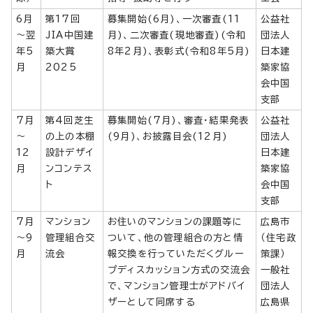
6月
第17回
募集開始(6月)、一次審査(11
公益社
～翌
JIA中国建
月)、二次審査(現地審査)(令和
団法人
年5
築大賞
8年2月)、表彰式(令和8年5月)
日本建
月
2025
築家協
会中国
支部
7月
第4回芝生
募集開始(7月)、審査・結果発表
公益社
～
の上の本棚
(9月)、お披露目会(12月)
団法人
12
設計デザイ
日本建
月
ンコンテス
築家協
ト
会中国
支部
7月
マンション
お住いのマンションの課題等に
広島市
～9
管理組合交
ついて、他の管理組合の方と情
（住宅政
月
流会
報交換を行っていただくグルー
策課）
プディスカッション方式の交流会
一般社
で、マンション管理士がアドバイ
団法人
ザーとして同席する
広島県