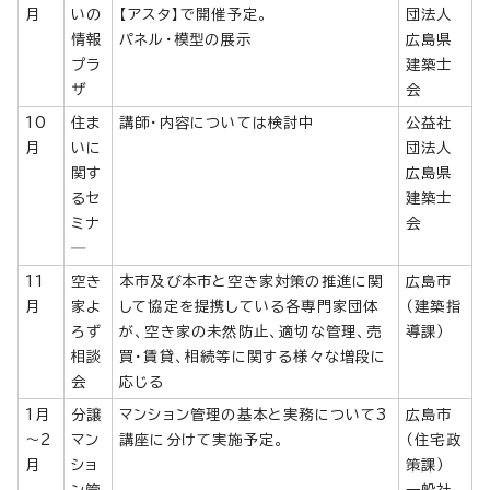
月
いの
【アスタ】で開催予定。
団法人
情報
パネル・模型の展示
広島県
プラ
建築士
ザ
会
10
住ま
講師・内容については検討中
公益社
月
いに
団法人
関す
広島県
るセ
建築士
ミナ
会
―
11
空き
本市及び本市と空き家対策の推進に関
広島市
月
家よ
して協定を提携している各専門家団体
（建築指
ろず
が、空き家の未然防止、適切な管理、売
導課）
相談
買・賃貸、相続等に関する様々な増段に
会
応じる
1月
分譲
マンション管理の基本と実務について3
広島市
～2
マン
講座に分けて実施予定。
（住宅政
月
ショ
策課）
ン管
一般社