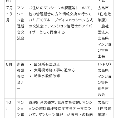
7月
マン
お住いのマンションの課題等について、
広島市
～9
ショ
他の管理組合の方と情報交換を行って
（住宅政
月
ン管
いただくグループディスカッション方式
策課）
理組
の交流会で、マンション管理士がアドバ
一般社
合交
イザーとして同席する
団法人
流会
広島県
マンショ
ン管理
士会
8月
新役
区分所有法改正
（NPO）
大規模修繕工事の進め方
員研
広島県
給排水設備改修
修セ
マンショ
ミナ
ン管理
ー
組合連
合会
10
マン
管理組合の運営、管理委託契約、マンシ
広島市
月
ショ
ョンの維持管理等に関するテーマにつ
（住宅政
ン管
いて、マンション管理士が法改正の動向
策課）