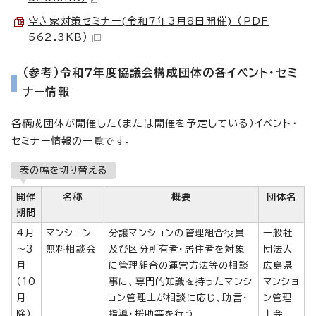
空き家対策セミナー(令和7年3月8日開催) （PDF
562.3KB）
（参考）令和7年度協議会構成団体の各イベント・セミ
ナー情報
各構成団体が開催した（または開催を予定している）イベント・
セミナー情報の一覧です。
表の幅を切り替える
開催
名称
概要
団体名
期間
4月
マンション
分譲マンションの管理組合役員
一般社
～3
無料相談会
及び区分所有者・居住者を対象
団法人
月
に管理組合の運営方法等の相談
広島県
（10
事に、専門的知識を持ったマンシ
マンショ
月
ョン管理士が相談に応じ、助言・
ン管理
除）
指導・援助等を行う
士会