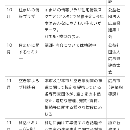
部
10
住まいの情
すまいの情報プラザ住宅情報ス
公益社
月
報プラザ
クエア【アスタ】で開催予定。今年
団法人
度はみんなにやさしい住まいが
広島県
テーマ。
建築士
パネル・模型の展示
会
10
住まいに関
講師・内容については検討中
公益社
月
するセミナ
団法人
―
広島県
建築士
会
11
空き家よろ
本市及び本市と空き家対策の推
広島市
月
ず相談会
進に関して協定を提携している
（建築指
各専門家団体が、空き家の未然
導課）
防止、適切な管理、売買・賃貸、
相続等に関する様々な増段に応
じる
11
終活セミナ
終活に向けて準備すべき話題や
独立行
月
ー（仮称）
空き家の未然防止に関する対策
政法人