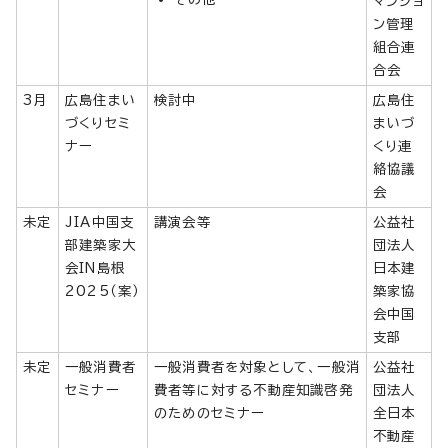
マンショ
ン管理
組合連
合会
3月
広島住まい
検討中
広島住
づくりセミ
まいづ
ナー
くり連
絡協議
会
未定
JIA中国支
講演会等
公益社
部建築家大
団法人
会IN島根
日本建
2025（案）
築家協
会中国
支部
未定
一般消費者
一般消費者を対象として、一般消
公益社
セミナー
費者等に対する不動産知識啓発
団法人
のためのセミナー
全日本
不動産