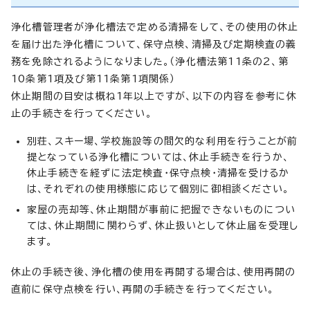
浄化槽管理者が浄化槽法で定める清掃をして、その使用の休止
を届け出た浄化槽について、保守点検、清掃及び定期検査の義
務を免除されるようになりました。（浄化槽法第11条の2、第
10条第1項及び第11条第1項関係）
休止期間の目安は概ね1年以上ですが、以下の内容を参考に休
止の手続きを行ってください。
別荘、スキー場、学校施設等の間欠的な利用を行うことが前
提となっている浄化槽については、休止手続きを行うか、
休止手続きを経ずに法定検査・保守点検・清掃を受けるか
は、それぞれの使用様態に応じて個別に御相談ください。
家屋の売却等、休止期間が事前に把握できないものについ
ては、休止期間に関わらず、休止扱いとして休止届を受理し
ます。
休止の手続き後、浄化槽の使用を再開する場合は、使用再開の
直前に保守点検を行い、再開の手続きを行ってください。