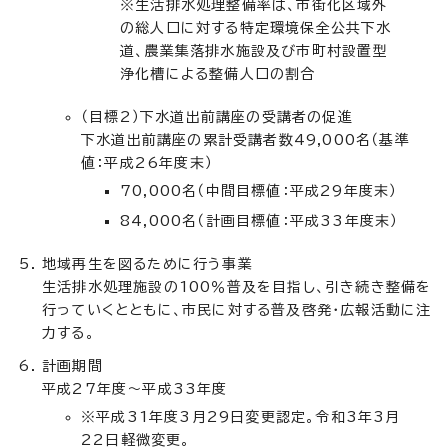
※生活排水処理整備率は、市街化区域外
の総人口に対する特定環境保全公共下水
道、農業集落排水施設及び市町村設置型
浄化槽による整備人口の割合
（目標2）下水道出前講座の受講者の促進
下水道出前講座の累計受講者数49,000名（基準
値：平成26年度末）
70,000名（中間目標値：平成29年度末）
84,000名（計画目標値：平成33年度末）
地域再生を図るために行う事業
生活排水処理施設の100％普及を目指し、引き続き整備を
行っていくとともに、市民に対する普及啓発・広報活動に注
力する。
計画期間
平成27年度～平成33年度
※平成31年度3月29日変更認定。令和3年3月
22日軽微変更。