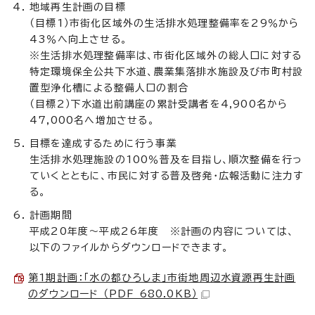
地域再生計画の目標
（目標1）市街化区域外の生活排水処理整備率を29％から
43％へ向上させる。
※生活排水処理整備率は、市街化区域外の総人口に対する
特定環境保全公共下水道、農業集落排水施設及び市町村設
置型浄化槽による整備人口の割合
（目標2）下水道出前講座の累計受講者を4,900名から
47,000名へ増加させる。
目標を達成するために行う事業
生活排水処理施設の100％普及を目指し、順次整備を行っ
ていくとともに、市民に対する普及啓発・広報活動に注力す
る。
計画期間
平成20年度～平成26年度 ※計画の内容については、
以下のファイルからダウンロードできます。
第1期計画：「水の都ひろしま」市街地周辺水資源再生計画
のダウンロード （PDF 680.0KB）