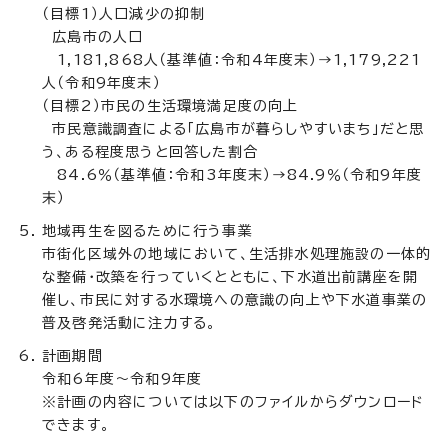
（目標1）人口減少の抑制
広島市の人口
1,181,868人（基準値：令和4年度末）→1,179,221
人（令和9年度末）
（目標2）市民の生活環境満足度の向上
市民意識調査による「広島市が暮らしやすいまち」だと思
う、ある程度思うと回答した割合
84.6％（基準値：令和3年度末）→84.9％（令和9年度
末）
地域再生を図るために行う事業
市街化区域外の地域において、生活排水処理施設の一体的
な整備・改築を行っていくとともに、下水道出前講座を開
催し、市民に対する水環境への意識の向上や下水道事業の
普及啓発活動に注力する。
計画期間
令和6年度～令和9年度
※計画の内容については以下のファイルからダウンロード
できます。