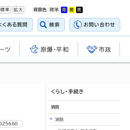
標準
拡大
背景色
よくある質問
検索
お問い合わせ
ーツ
原爆・平和
市政
くらし・手続き
消防
消防
025660