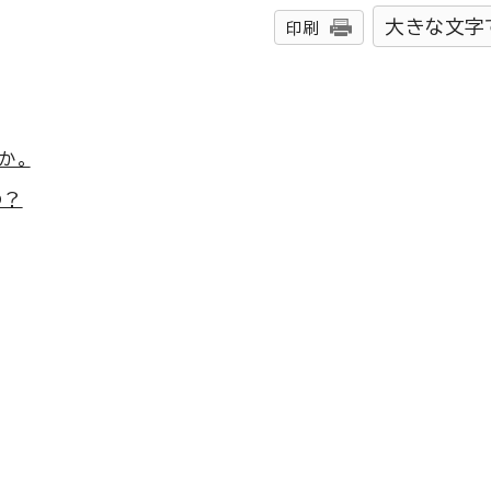
大きな文字
印刷
か。
の？