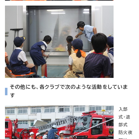
その他にも、各クラブで次のような活動をしていま
す
入部
式・退
部式
防火夜