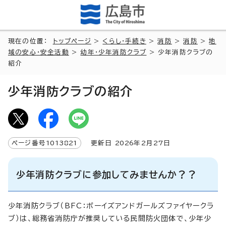
現在の位置：
トップページ
>
くらし・手続き
>
消防
>
消防
>
地
域の安心・安全活動
>
幼年・少年消防クラブ
> 少年消防クラブの
紹介
少年消防クラブの紹介
ページ番号
1013821
更新日
2026
年2月
27
日
少年消防クラブに参加してみませんか？？
少年消防クラブ（BFC：ボーイズアンドガールズファイヤークラ
ブ）は、総務省消防庁が推奨している民間防火団体で、少年少