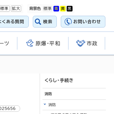
標準
拡大
背景色
よくある質問
検索
お問い合わせ
ーツ
原爆・平和
市政
くらし・手続き
消防
消防
025656