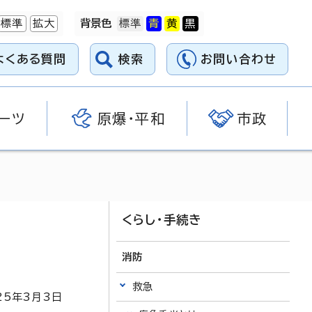
標準
拡大
背景色
よくある質問
検索
お問い合わせ
ーツ
原爆・平和
市政
くらし・手続き
消防
救急
25
年3月3日