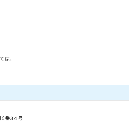
ては、
目6番34号