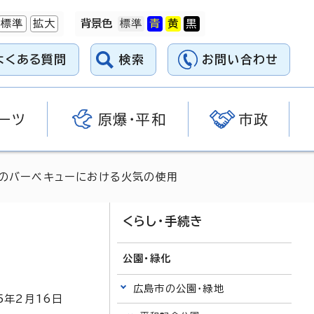
標準
拡大
背景色
よくある質問
検索
お問い合わせ
ーツ
原爆・平和
市政
でのバーベキューにおける火気の使用
くらし・手続き
公園・緑化
広島市の公園・緑地
5
年2月
16
日