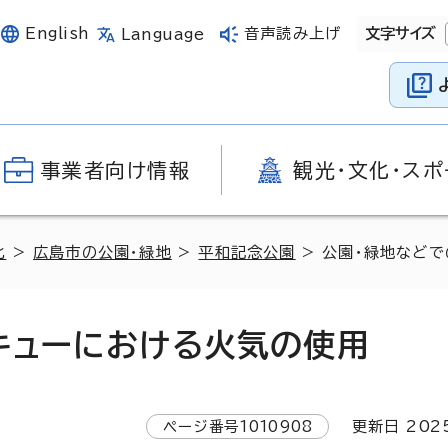
English
音声読み上げ
文字サイズ
Language
事業者向け情報
観光・文化・スポ
化
>
広島市の公園・緑地
>
平和記念公園
> 公園・緑地など
キューにおける火気の使用
ページ番号
1010908
更新日
202