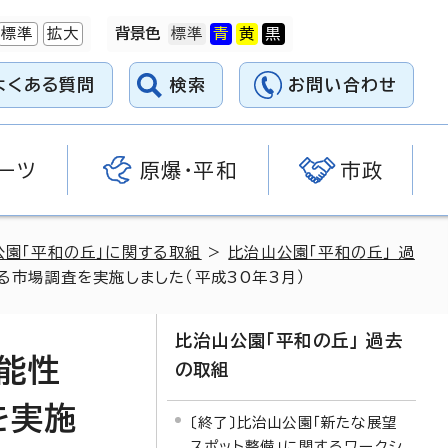
標準
拡大
背景色
よくある質問
検索
お問い合わせ
ーツ
原爆・平和
市政
公園「平和の丘」に関する取組
>
比治山公園「平和の丘」 過
市場調査を実施しました（平成30年3月）
比治山公園「平和の丘」 過去
能性
の取組
を実施
〔終了〕比治山公園「新たな展望
スポット整備」に関するワークシ