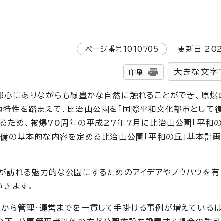
ページ番号
1010705
更新日
20
大きな文字
印刷
都心にありながらも緑豊かな自然に触れることができ、原爆
地特性を踏まえて、比治山公園を「国際平和文化都市として
するため、被爆70周年の平成27年7月に比治山公園「平和
整備の基本的な内容を定める比治山公園「平和の丘」基本計画
が訪れる魅力的な公園にするためのアイデアやノウハウを有
いきます。
から管理・運営までを一貫して手掛ける事例が増えているほ