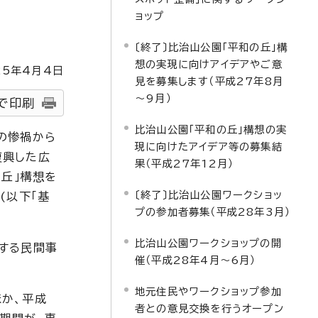
ョップ
〔終了〕比治山公園「平和の丘」構
想の実現に向けアイデアやご意
25
年4月4日
見を募集します（平成27年8月
～9月）
で印刷
比治山公園「平和の丘」構想の実
の惨禍から
現に向けたアイデア等の募集結
復興した広
果（平成27年12月）
の丘」構想を
〔終了〕比治山公園ワークショッ
(以下「基
プの参加者募集（平成28年3月）
比治山公園ワークショップの開
する民間事
催（平成28年4月～6月）
地元住民やワークショップ参加
か、平成
者との意見交換を行うオープン