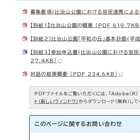
募集要項(比治山公園における官民連携による整備
【別紙1】比治山公園の概要 （PDF 619.7KB
【別紙2〕比治山公園「平和の丘」基本計画(平成29
【別紙3】参加申込書(比治山公園における官民
27.4KB）
対話の結果概要 （PDF 234.6KB）
PDFファイルをご覧いただくには、「Adobe（R）
ト（新しいウィンドウ）
からダウンロード（無料）して
このページに関する
お問い合わせ