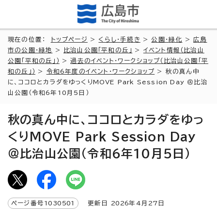
現在の位置：
トップページ
>
くらし・手続き
>
公園・緑化
>
広島
市の公園・緑地
>
比治山公園「平和の丘」
>
イベント情報（比治山
公園「平和の丘」）
>
過去のイベント・ワークショップ（比治山公園「平
和の丘」）
>
令和6年度のイベント・ワークショップ
> 秋の真ん中
に、ココロとカラダをゆっくりMOVE Park Session Day ＠比治
山公園（令和6年10月5日）
秋の真ん中に、ココロとカラダをゆっ
くりMOVE Park Session Day
＠比治山公園（令和6年10月5日）
ページ番号
1030501
更新日
2026
年4月
27
日