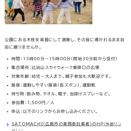
公園にある木枝を楽器にして演奏し、その音に導かれるまま自
由に踊りませんか。
時間：13時00分～15時00分（開始30分前から受付）
集合場所：比治山スカイウォーク乗降口の広場
対象年齢：幼児～大人まで。親子参加も大歓迎です。
服装：運動しやすい服装（長ズボン）、運動靴
持ち物：飲み物、タオル、帽子、虫除けスプレーなど。
参加費：1,500円／人
申込：以下のリンクからお申し込みください。
SATOMACHI（広島市の業務委託業者）のHP
（外部リン
ク）