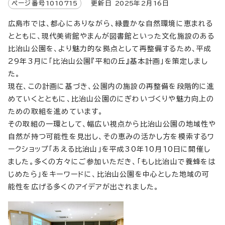
ページ番号
1010715
更新日
2025
年2月
16
日
広島市では、都心にありながら、緑豊かな自然環境に恵まれる
とともに、現代美術館やまんが図書館といった文化施設のある
比治山公園を、より魅力的な拠点として再整備するため、平成
29年3月に「比治山公園『平和の丘』基本計画」を策定しまし
た。
現在、この計画に基づき、公園内の施設の再整備を段階的に進
めていくとともに、比治山公園のにぎわいづくりや魅力向上の
ための取組を進めています。
その取組の一環として、幅広い視点から比治山公園の地域性や
自然が持つ可能性を見出し、その恵みの活かし方を模索するワ
ークショップ「あえる比治山」を平成30年10月10日に開催し
ました。多くの方々にご参加いただき、「もし比治山で養蜂をは
じめたら」をキーワードに、比治山公園を中心とした地域の可
能性を広げる多くのアイデアが出されました。