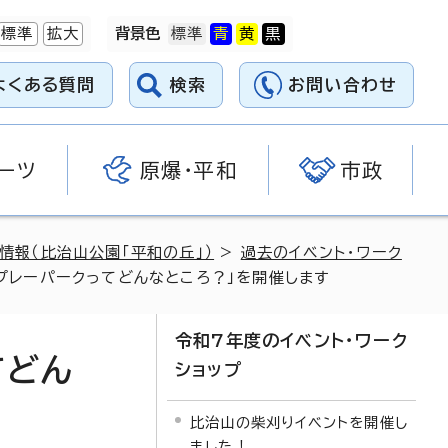
標準
拡大
背景色
よくある質問
検索
お問い合わせ
ーツ
原爆・平和
市政
情報（比治山公園「平和の丘」）
>
過去のイベント・ワーク
プレーパークってどんなところ？」を開催します
令和7年度のイベント・ワーク
てどん
ショップ
比治山の柴刈りイベントを開催し
ました！