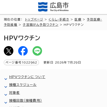
現在の位置：
トップページ
>
くらし・手続き
>
医療
>
予防医療・
予防接種
>
子宮頸がん予防ワクチン
> HPVワクチン
HPVワクチン
ページ番号
1022962
更新日
2026
年7月
29
日
HPVワクチンについて
接種スケジュール
対象者
接種回数（接種費用）