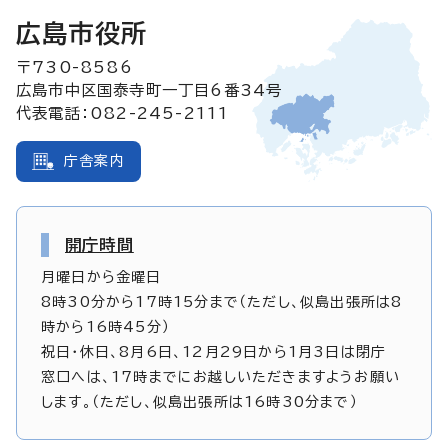
広島市役所
〒730-8586
広島市中区国泰寺町一丁目6番34号
代表電話：082-245-2111
庁舎案内
開庁時間
月曜日から金曜日
8時30分から17時15分まで（ただし、似島出張所は8
時から16時45分）
祝日・休日、8月6日、12月29日から1月3日は閉庁
窓口へは、17時までにお越しいただきますようお願い
します。（ただし、似島出張所は16時30分まで）