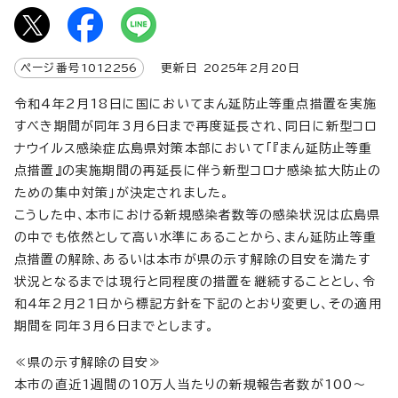
ページ番号
1012256
更新日
2025
年2月
20
日
令和4年2月18日に国においてまん延防止等重点措置を実施
すべき期間が同年3月6日まで再度延長され、同日に新型コロ
ナウイルス感染症広島県対策本部において「『まん延防止等重
点措置』の実施期間の再延長に伴う新型コロナ感染拡大防止の
ための集中対策」が決定されました。
こうした中、本市における新規感染者数等の感染状況は広島県
の中でも依然として高い水準にあることから、まん延防止等重
点措置の解除、あるいは本市が県の示す解除の目安を満たす
状況となるまでは現行と同程度の措置を継続することとし、令
和4年2月21日から標記方針を下記のとおり変更し、その適用
期間を同年3月6日までとします。
≪県の示す解除の目安≫
本市の直近1週間の10万人当たりの新規報告者数が100～