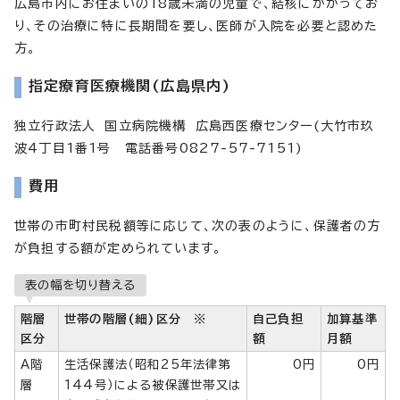
広島市内にお住まいの18歳未満の児童で、結核にかかってお
り、その治療に特に長期間を要し、医師が入院を必要と認めた
方。
指定療育医療機関(広島県内)
独立行政法人 国立病院機構 広島西医療センター(大竹市玖
波4丁目1番1号 電話番号0827-57-7151)
費用
世帯の市町村民税額等に応じて、次の表のように、保護者の方
が負担する額が定められています。
表の幅を切り替える
階層
世帯の階層(細)区分
※
自己負担
加算基準
区分
額
月額
A階
生活保護法（昭和25年法律第
0円
0円
層
144号）による被保護世帯又は