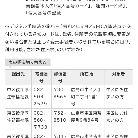
義務者本人の「個人番号カード」、「通知カード※」、
「個人番号の記載
※デジタル手続法の施行日（令和2年5月25日）以降時点で交
付されている通知カードは、氏名、住所等の記載事項に変更が
ない場合または正しく変更手続きが取られている場合に限り、
利用可能。された住民票」のいずれか)
表の幅を切り替える
提出先
電話番
郵便番
所在地
対象者
号
号
中区役所厚
082-
730-
広島市中区大手
中区にお住
生部福祉課
504-
8565
町四丁目1番1
まいの方
2529
号
東区役所厚
082-
732-
広島市東区東蟹
東区にお住
生部福祉課
568-
8510
屋町9番34号
まいの方
7733
南区役所厚
082-
734-
広島市南区皆実
南区にお住