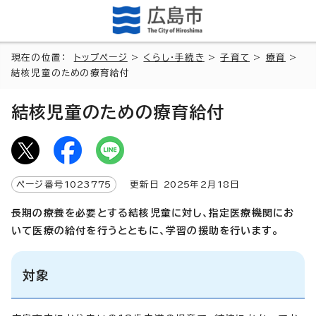
現在の位置：
トップページ
>
くらし・手続き
>
子育て
>
療育
>
結核児童のための療育給付
結核児童のための療育給付
ページ番号
1023775
更新日
2025
年2月
18
日
長期の療養を必要とする結核児童に対し、指定医療機関にお
いて医療の給付を行うとともに、学習の援助を行います。
対象