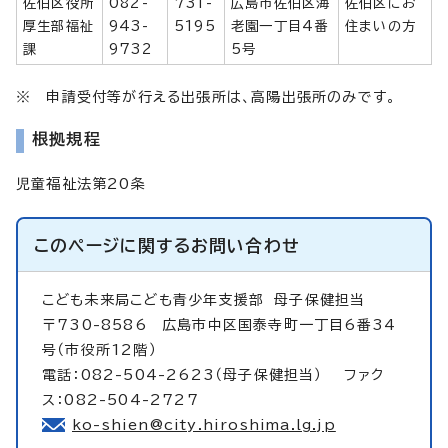
佐伯区役所
082-
731-
広島市佐伯区海
佐伯区にお
厚生部福祉
943-
5195
老園一丁目4番
住まいの方
課
9732
5号
※ 申請受付等が行える出張所は、高陽出張所のみです。
根拠規程
児童福祉法第20条
このページに関する
お問い合わせ
こども未来局こども青少年支援部
母子保健担当
〒730-8586 広島市中区国泰寺町一丁目6番34
号（市役所12階）
電話：082-504-2623（母子保健担当） ファク
ス：082-504-2727
ko-shien@city.hiroshima.lg.jp