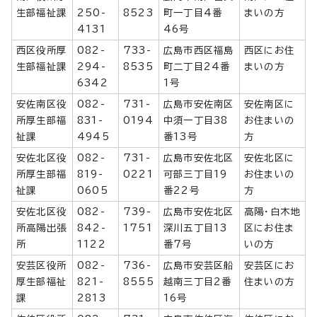
生部福祉課
250-
8523
町一丁目4番
まいの方
4131
46号
西区役所厚
082-
733-
広島市西区福島
西区にお住
生部福祉課
294-
8535
町二丁目24番
まいの方
6342
1号
安佐南区役
082-
731-
広島市安佐南区
安佐南区に
所厚生部福
831-
0194
中須一丁目38
お住まいの
祉課
4945
番13号
方
安佐北区役
082-
731-
広島市安佐北区
安佐北区に
所厚生部福
819-
0221
可部三丁目19
お住まいの
祉課
0605
番22号
方
安佐北区役
082-
739-
広島市安佐北区
高陽・白木地
所高陽出張
842-
1751
深川五丁目13
区にお住ま
所
1122
番7号
いの方
安芸区役所
082-
736-
広島市安芸区船
安芸区にお
厚生部福祉
821-
8555
越南三丁目2番
住まいの方
課
2813
16号