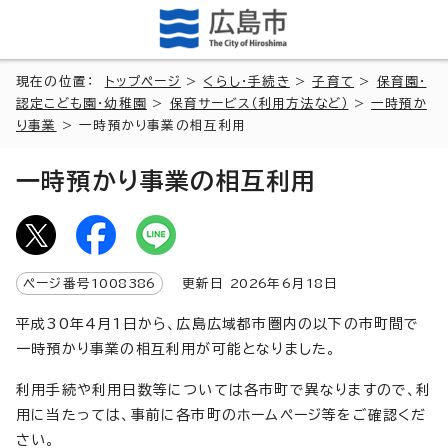
現在の位置：
トップページ
>
くらし・手続き
>
子育て
>
保育園・
認定こども園・幼稚園
>
保育サービス（利用方法など）
>
一時預か
り事業
> 一時預かり事業の相互利用
一時預かり事業の相互利用
ページ番号
1008386
更新日
2026
年6月
18
日
平成30年4月1日から、広島広域都市圏内の以下の市町間で
一時預かり事業の相互利用が可能となりました。
利用手続や利用日数等については各市町で異なりますので、利
用に当たっては、事前に各市町のホームページ等をご確認くだ
さい。