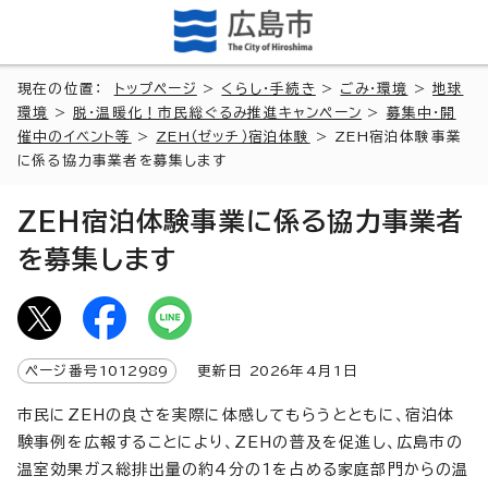
現在の位置：
トップページ
>
くらし・手続き
>
ごみ・環境
>
地球
環境
>
脱・温暖化！市民総ぐるみ推進キャンペーン
>
募集中・開
催中のイベント等
>
ZEH（ゼッチ）宿泊体験
> ZEH宿泊体験事業
に係る協力事業者を募集します
ZEH宿泊体験事業に係る協力事業者
を募集します
ページ番号
1012989
更新日
2026
年4月1日
市民にZEHの良さを実際に体感してもらうとともに、宿泊体
験事例を広報することにより、ZEHの普及を促進し、広島市の
温室効果ガス総排出量の約4分の1を占める家庭部門からの温