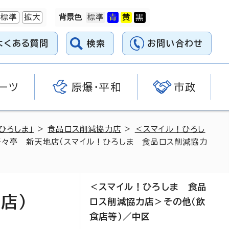
標準
拡大
背景色
よくある質問
検索
お問い合わせ
ーツ
原爆・平和
市政
ひろしま」
>
食品ロス削減協力店
>
＜スマイル！ひろし
唐々亭 新天地店（スマイル！ひろしま 食品ロス削減協力
＜スマイル！ひろしま 食品
店）
ロス削減協力店＞その他（飲
食店等）／中区