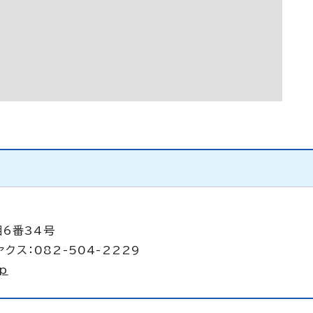
目6番34号
クス：082-504-2229
jp