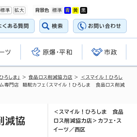
標準
拡大
背景色
よくある質問
検索
お問い合わせ
ーツ
原爆・平和
市政
ひろしま」
>
食品ロス削減協力店
>
＜スマイル！ひろし
ャム専門店 駱駝カフェ（スマイル！ひろしま 食品ロス削減
＜スマイル！ひろしま 食品
削減協
ロス削減協力店＞カフェ・ス
イーツ／西区