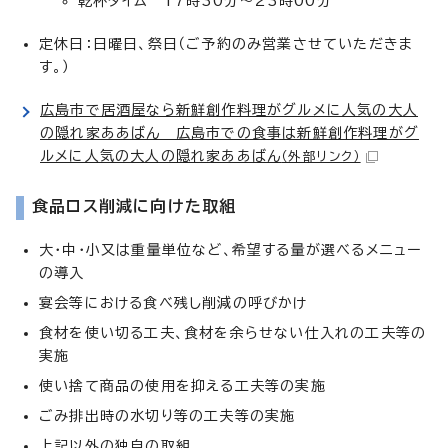
乾杯タイム 17時30分～23時00分
定休日：日曜日、祭日（ご予約のみ営業させていただきま
す。）
広島市で居酒屋なら新鮮創作料理がグルメに人気の大人
の隠れ家ああばん 広島市での食事は新鮮創作料理がグ
ルメに人気の大人の隠れ家ああばん
（外部リンク）
食品ロス削減に向けた取組
大・中・小又は重量単位など、希望する量が選べるメニュー
の導入
宴会等における食べ残し削減の呼びかけ
食材を使い切る工夫、食材を余らせない仕入れの工夫等の
実施
使い捨て商品の使用を抑える工夫等の実施
ごみ排出時の水切り等の工夫等の実施
上記以外の独自の取組