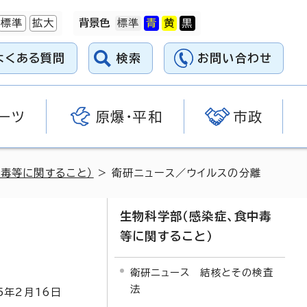
標準
拡大
背景色
よくある質問
検索
お問い合わせ
ーツ
原爆・平和
市政
中毒等に関すること）
> 衛研ニュース／ウイルスの分離
生物科学部（感染症、食中毒
等に関すること）
衛研ニュース 結核とその検査
法
5
年2月
16
日