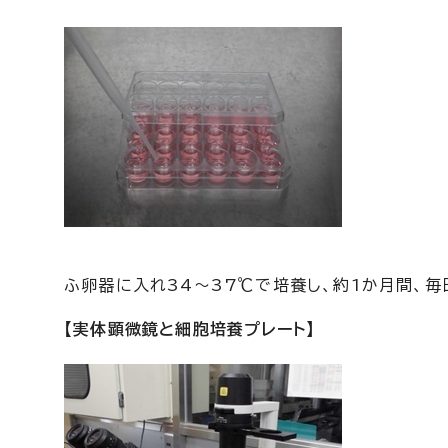
ふ卵器に入れ34～37℃で培養し、約1か月間、
【実体顕微鏡と細胞培養プレート】