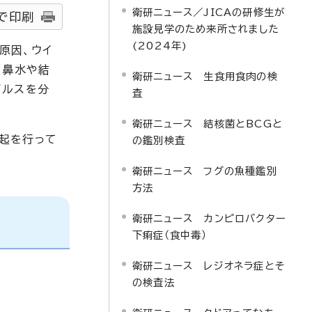
衛研ニュース／JICAの研修生が
で印刷
施設見学のため来所されました
(2024年)
原因、ウイ
（鼻水や結
衛研ニュース 生食用食肉の検
イルスを分
査
衛研ニュース 結核菌とBCGと
起を行って
の鑑別検査
衛研ニュース フグの魚種鑑別
方法
衛研ニュース カンピロバクター
下痢症（食中毒）
衛研ニュース レジオネラ症とそ
の検査法