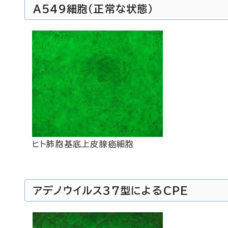
A549細胞（正常な状態）
ヒト肺胞基底上皮腺癌細胞
アデノウイルス37型によるCPE