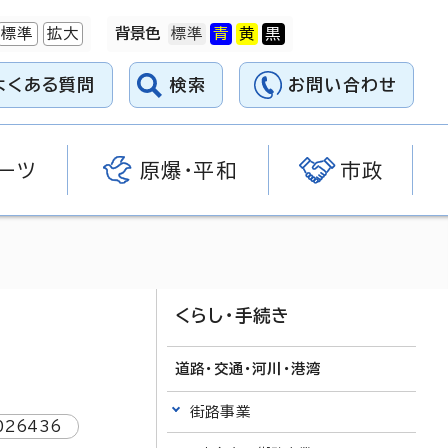
標準
拡大
背景色
よくある質問
検索
お問い合わせ
ーツ
原爆・平和
市政
くらし・手続き
道路・交通・河川・港湾
街路事業
026436